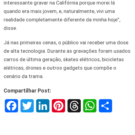
interessante gravar na Califórnia porque morei lá
quando era mais jovem, e, naturalmente, vivi uma
realidade completamente diferente da minha hoje”,
disse.
Já nas primeiras cenas, o público vai receber uma dose
de alta tecnologia. Durante as gravações foram usados
carros de última geração, skates elétricos, bicicletas
elétricas, drones e outros gadgets que compõe o
cenário da trama.
Compartilhar Post:
F
T
L
P
T
W
S
a
w
i
i
h
h
h
c
i
n
n
r
a
a