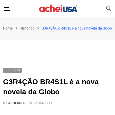
Skip
to
content
Home
Histórico
G3R4ÇÃO BR4S1L é a nova novela da Globo
HISTÓRICO
G3R4ÇÃO BR4S1L é a nova
novela da Globo
BY
ACHEIUSA
25/04/2014