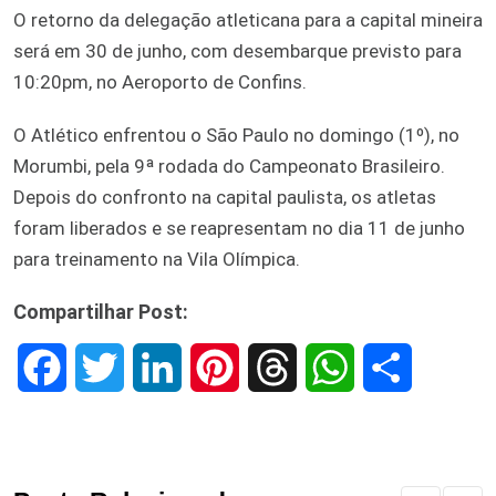
O retorno da delegação atleticana para a capital mineira
será em 30 de junho, com desembarque previsto para
10:20pm, no Aeroporto de Confins.
O Atlético enfrentou o São Paulo no domingo (1º), no
Morumbi, pela 9ª rodada do Campeonato Brasileiro.
Depois do confronto na capital paulista, os atletas
foram liberados e se reapresentam no dia 11 de junho
para treinamento na Vila Olímpica.
Compartilhar Post:
F
T
L
P
T
W
S
a
w
i
i
h
h
h
c
i
n
n
r
a
a