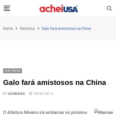
Skip
to
content
Home
Histórico
Galo fará amistosos na China
HISTÓRICO
Galo fará amistosos na China
BY
ACHEIUSA
06/06/2014
O Atlético Mineiro irá embarcar no próximo