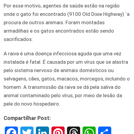
Por esse motivo, agentes de saúde estão na região
onde o gato foi encontrado (9100 Old Dixie Highway) `a
procura de outros animais. Foram montadas
armadilhas e os gatos encontrados estão sendo
sacrificados.
A raiva é uma doença infecciosa aguda que uma vez
instalada é fatal. É causada por um vírus que se alastra
pelo sistema nervoso de animais domésticos ou
selvagens, cães, gatos, macacos, morcegos, incluindo o
homem. A transmissão da raiva se dá pela saliva do
animal contaminado pelo vírus, por meio de lesão da
pele do novo hospedeiro.
Compartilhar Post:
F
T
L
P
T
W
S