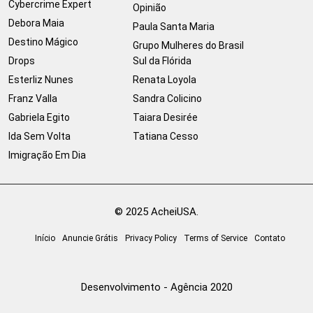
Cybercrime Expert
Opinião
Debora Maia
Paula Santa Maria
Destino Mágico
Grupo Mulheres do Brasil
Drops
Sul da Flórida
Esterliz Nunes
Renata Loyola
Franz Valla
Sandra Colicino
Gabriela Egito
Taiara Desirée
Ida Sem Volta
Tatiana Cesso
Imigração Em Dia
© 2025 AcheiUSA.
Início
Anuncie Grátis
Privacy Policy
Terms of Service
Contato
Desenvolvimento - Agência 2020