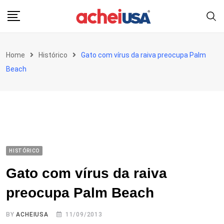
Skip
to
content
Home
Histórico
Gato com vírus da raiva preocupa Palm
Beach
HISTÓRICO
Gato com vírus da raiva
preocupa Palm Beach
BY
ACHEIUSA
11/09/2013