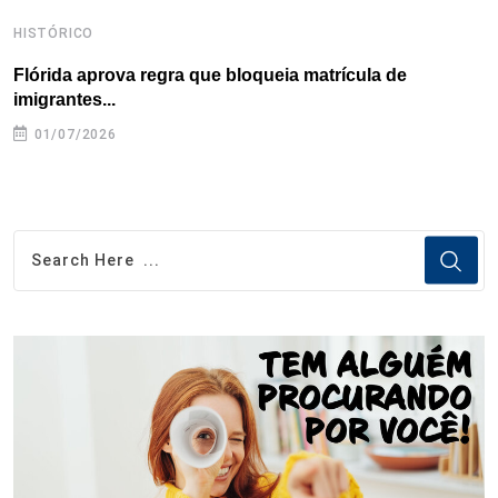
HISTÓRICO
H
Flórida aprova regra que bloqueia matrícula de
A
imigrantes...
01/07/2026