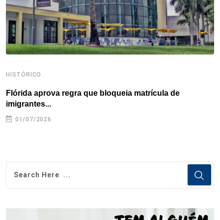
t
HISTÓRICO
H
Flórida aprova regra que bloqueia matrícula de
A
imigrantes...
01/07/2026