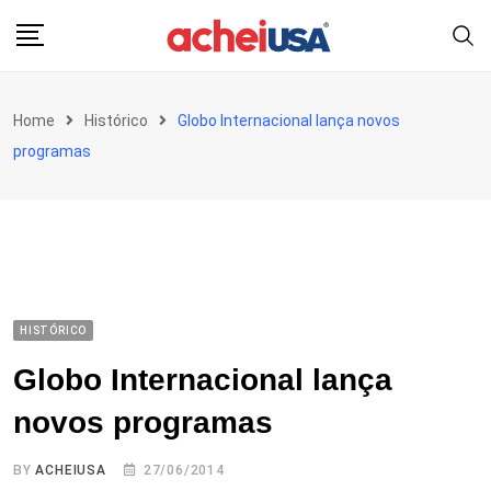
Skip
to
content
Home
Histórico
Globo Internacional lança novos
programas
HISTÓRICO
Globo Internacional lança
novos programas
BY
ACHEIUSA
27/06/2014