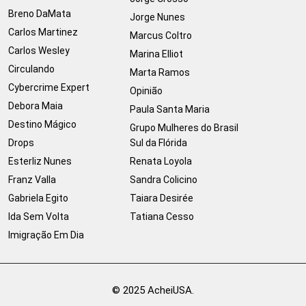
Breno DaMata
Jorge Nunes
Carlos Martinez
Marcus Coltro
Carlos Wesley
Marina Elliot
Circulando
Marta Ramos
Cybercrime Expert
Opinião
Debora Maia
Paula Santa Maria
Destino Mágico
Grupo Mulheres do Brasil
Drops
Sul da Flórida
Esterliz Nunes
Renata Loyola
Franz Valla
Sandra Colicino
Gabriela Egito
Taiara Desirée
Ida Sem Volta
Tatiana Cesso
Imigração Em Dia
© 2025 AcheiUSA.