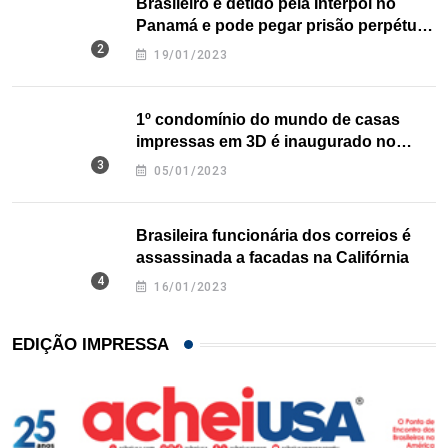
Brasileiro é detido pela Interpol no
Panamá e pode pegar prisão perpétua
nos EUA
19/01/2023
1º condomínio do mundo de casas
impressas em 3D é inaugurado no
Texas
05/01/2023
Brasileira funcionária dos correios é
assassinada a facadas na Califórnia
16/01/2023
EDIÇÃO IMPRESSA