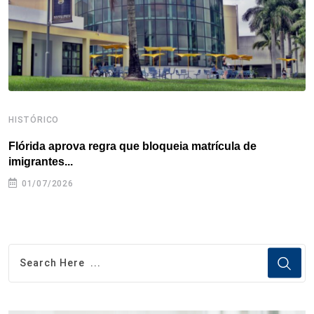
t
HISTÓRICO
H
Flórida aprova regra que bloqueia matrícula de
A
imigrantes...
01/07/2026