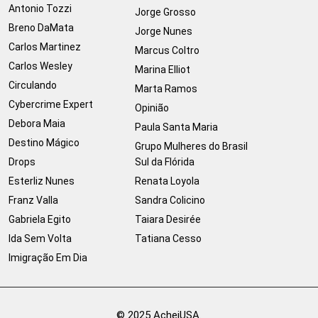
Antonio Tozzi
Jorge Grosso
Breno DaMata
Jorge Nunes
Carlos Martinez
Marcus Coltro
Carlos Wesley
Marina Elliot
Circulando
Marta Ramos
Cybercrime Expert
Opinião
Debora Maia
Paula Santa Maria
Destino Mágico
Grupo Mulheres do Brasil
Drops
Sul da Flórida
Esterliz Nunes
Renata Loyola
Franz Valla
Sandra Colicino
Gabriela Egito
Taiara Desirée
Ida Sem Volta
Tatiana Cesso
Imigração Em Dia
© 2025 AcheiUSA.