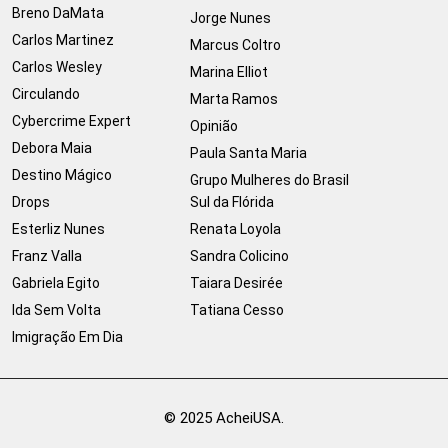
Breno DaMata
Jorge Nunes
Carlos Martinez
Marcus Coltro
Carlos Wesley
Marina Elliot
Circulando
Marta Ramos
Cybercrime Expert
Opinião
Debora Maia
Paula Santa Maria
Destino Mágico
Grupo Mulheres do Brasil
Drops
Sul da Flórida
Esterliz Nunes
Renata Loyola
Franz Valla
Sandra Colicino
Gabriela Egito
Taiara Desirée
Ida Sem Volta
Tatiana Cesso
Imigração Em Dia
© 2025 AcheiUSA.