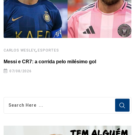
t
,
CARLOS WESLEY
ESPORTES
C
Messi e CR7: a corrida pelo milésimo gol
C
07/08/2026