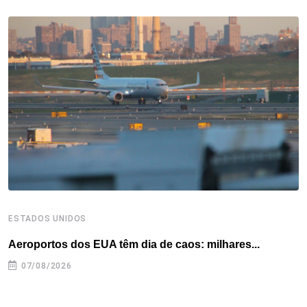
b
t
e
e
a
s
e
o
e
d
r
d
A
o
r
I
e
s
p
k
n
s
p
t
ESTADOS UNIDOS
I
Aeroportos dos EUA têm dia de caos: milhares...
T
n
07/08/2026