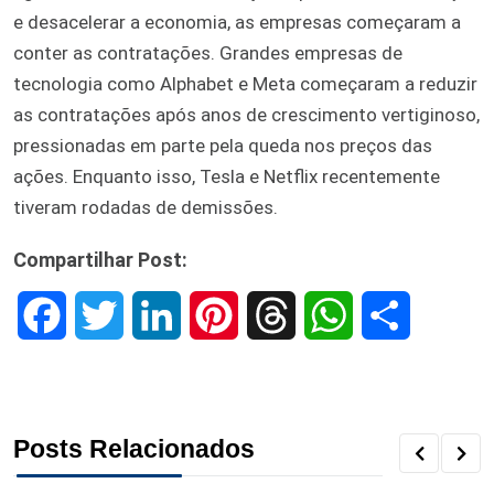
e desacelerar a economia, as empresas começaram a
conter as contratações. Grandes empresas de
tecnologia como Alphabet e Meta começaram a reduzir
as contratações após anos de crescimento vertiginoso,
pressionadas em parte pela queda nos preços das
ações. Enquanto isso, Tesla e Netflix recentemente
tiveram rodadas de demissões.
Compartilhar Post:
F
T
L
P
T
W
S
a
w
i
i
h
h
h
c
i
n
n
r
a
a
Posts Relacionados
e
t
k
t
e
t
r