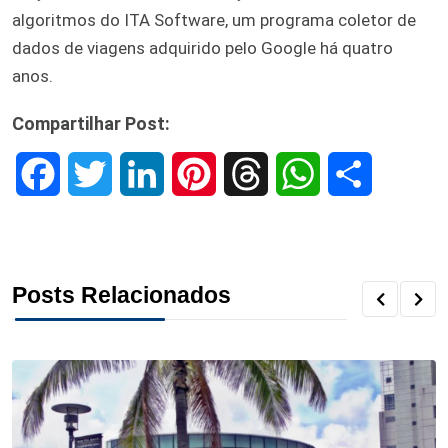
algoritmos do ITA Software, um programa coletor de
dados de viagens adquirido pelo Google há quatro
anos.
Compartilhar Post:
F
T
L
P
T
W
S
a
w
i
i
h
h
h
c
i
n
n
r
a
a
Posts Relacionados
e
t
k
t
e
t
r
b
t
e
e
a
s
e
o
e
d
r
d
A
o
r
I
e
s
p