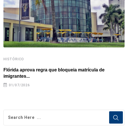
k
n
s
p
t
HISTÓRICO
H
Flórida aprova regra que bloqueia matrícula de
A
imigrantes...
01/07/2026