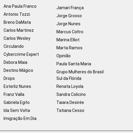
Ana Paula Franco
Jamari França
Antonio Tozzi
Jorge Grosso
Breno DaMata
Jorge Nunes
Carlos Martinez
Marcus Coltro
Carlos Wesley
Marina Elliot
Circulando
Marta Ramos
Cybercrime Expert
Opinião
Debora Maia
Paula Santa Maria
Destino Mágico
Grupo Mulheres do Brasil
Drops
Sul da Flórida
Esterliz Nunes
Renata Loyola
Franz Valla
Sandra Colicino
Gabriela Egito
Taiara Desirée
Ida Sem Volta
Tatiana Cesso
Imigração Em Dia