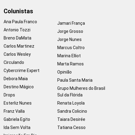
Colunistas
Ana Paula Franco
Jamari França
Antonio Tozzi
Jorge Grosso
Breno DaMata
Jorge Nunes
Carlos Martinez
Marcus Coltro
Carlos Wesley
Marina Elliot
Circulando
Marta Ramos
Cybercrime Expert
Opinião
Debora Maia
Paula Santa Maria
Destino Mágico
Grupo Mulheres do Brasil
Drops
Sul da Flórida
Esterliz Nunes
Renata Loyola
Franz Valla
Sandra Colicino
Gabriela Egito
Taiara Desirée
Ida Sem Volta
Tatiana Cesso