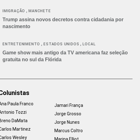
cancelamentos
,
IMIGRAÇÃO
MANCHETE
Trump assina novos decretos contra cidadania por
nascimento
,
,
ENTRETENIMENTO
ESTADOS UNIDOS
LOCAL
Game show mais antigo da TV americana faz seleção
gratuita no sul da Flórida
Colunistas
Ana Paula Franco
Jamari França
Antonio Tozzi
Jorge Grosso
Breno DaMata
Jorge Nunes
Carlos Martinez
Marcus Coltro
Carlos Wesley
Marina Elliot