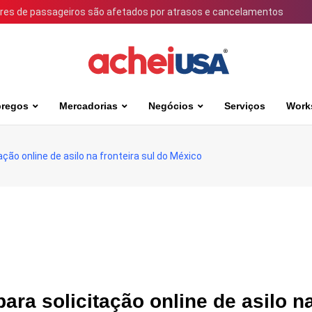
ares de passageiros são afetados por atrasos e cancelamentos
regos
Mercadorias
Negócios
Serviços
Work
ção online de asilo na fronteira sul do México
ra solicitação online de asilo n