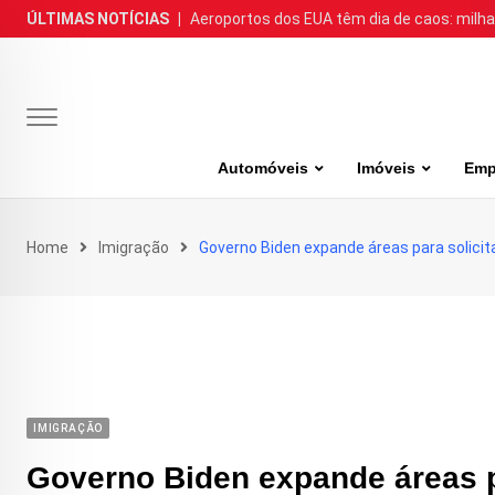
Skip
ÚLTIMAS NOTÍCIAS
|
Aeroportos dos EUA têm dia de caos: milh
to
content
Automóveis
Imóveis
Emp
Home
Imigração
Governo Biden expande áreas para solicita
IMIGRAÇÃO
Governo Biden expande áreas pa