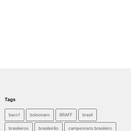
Tags
baccf
bolsonaro
BRAFF
brasil
brasileiros
brasileirão
campeonato brasileiro