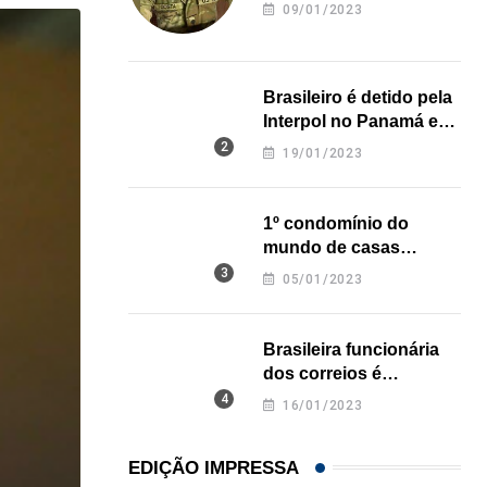
revela onde deixou o
09/01/2023
corpo
Brasileiro é detido pela
Interpol no Panamá e
pode pegar prisão
19/01/2023
perpétua nos EUA
1º condomínio do
mundo de casas
impressas em 3D é
05/01/2023
inaugurado no Texas
Brasileira funcionária
dos correios é
assassinada a facadas
16/01/2023
na Califórnia
EDIÇÃO IMPRESSA