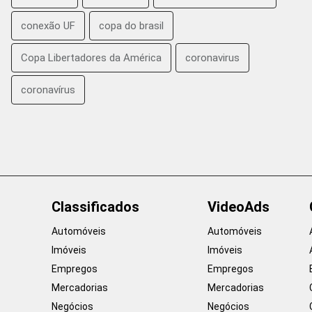
conexão UF
copa do brasil
Copa Libertadores da América
coronavirus
coronavírus
Classificados
VideoAds
Automóveis
Automóveis
Imóveis
Imóveis
Empregos
Empregos
Mercadorias
Mercadorias
Negócios
Negócios