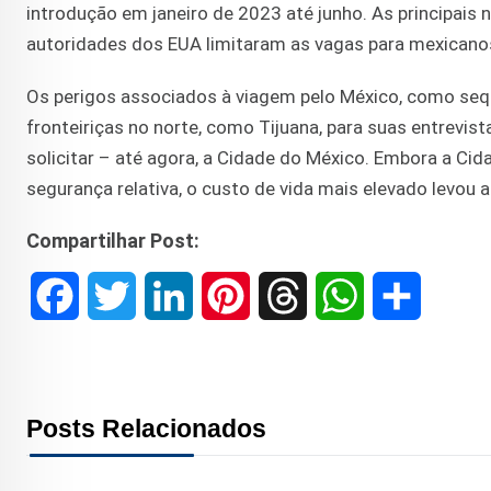
introdução em janeiro de 2023 até junho. As principais 
autoridades dos EUA limitaram as vagas para mexicanos 
Os perigos associados à viagem pelo México, como sequ
fronteiriças no norte, como Tijuana, para suas entrevi
solicitar – até agora, a Cidade do México. Embora a Ci
segurança relativa, o custo de vida mais elevado levou 
Compartilhar Post:
F
T
L
P
T
W
S
a
w
i
i
h
h
h
c
i
n
n
r
a
a
Posts Relacionados
e
t
k
t
e
t
r
b
t
e
e
a
s
e