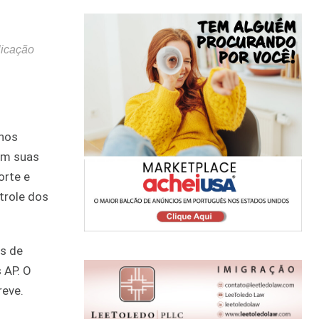
licação
 nos
em suas
orte e
trole dos
s de
 AP. O
reve.