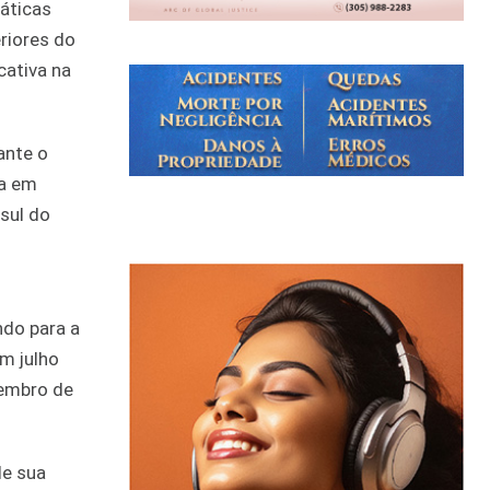
áticas
riores do
cativa na
ante o
ça em
sul do
ndo para a
m julho
tembro de
de sua