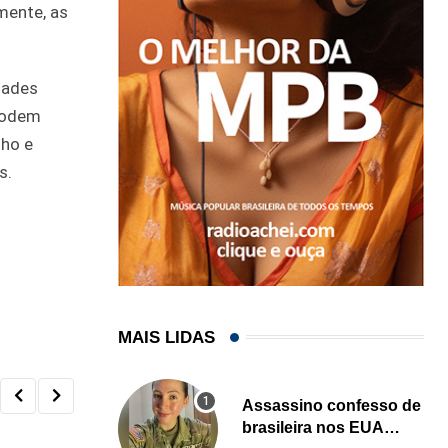
mente, as
dades
 podem
lho e
s.
MAIS LIDAS
Assassino confesso de
brasileira nos EUA