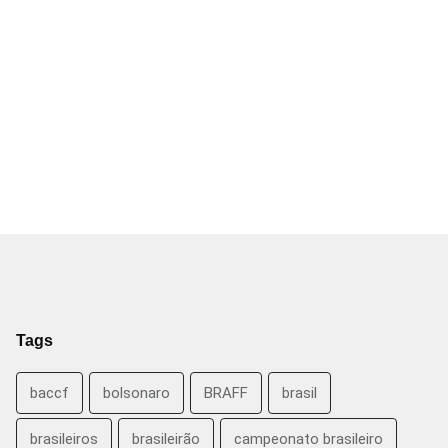
Tags
baccf
bolsonaro
BRAFF
brasil
brasileiros
brasileirão
campeonato brasileiro