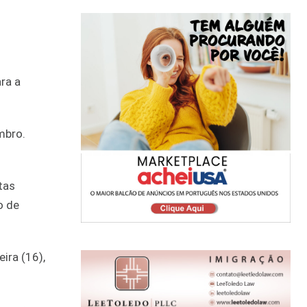
ra a
mbro.
tas
o de
ira (16),