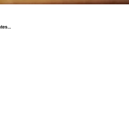
tes...