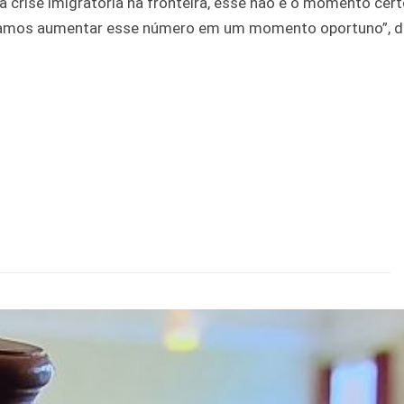
 crise imigratória na fronteira, esse não é o momento cert
 vamos aumentar esse número em um momento oportuno”, d