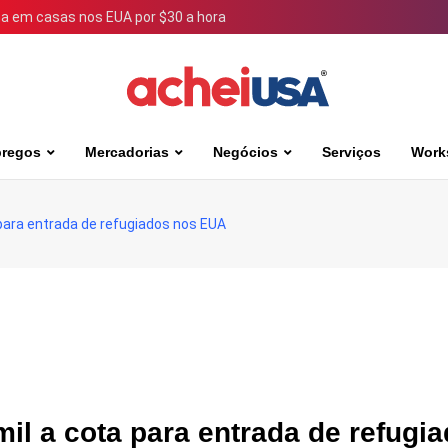
 em casas nos EUA por $30 a hora
regos
Mercadorias
Negócios
Serviços
Work
ara entrada de refugiados nos EUA
l a cota para entrada de refugi