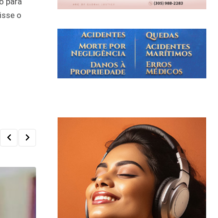
o para
isse o