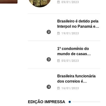
revela onde deixou o
09/01/2023
corpo
IMIGRAÇÃO
Brasileiro é detido pela
EUA registram maior número de prisões migratóri
Interpol no Panamá e
06/08/2026
pode pegar prisão
19/01/2023
perpétua nos EUA
1º condomínio do
mundo de casas
impressas em 3D é
05/01/2023
inaugurado no Texas
Brasileira funcionária
dos correios é
assassinada a facadas
16/01/2023
na Califórnia
EDIÇÃO IMPRESSA