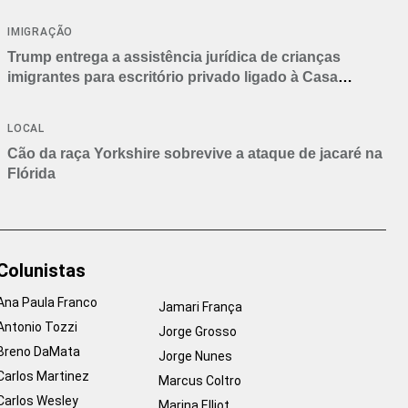
IMIGRAÇÃO
Trump entrega a assistência jurídica de crianças
imigrantes para escritório privado ligado à Casa
Branca
LOCAL
Cão da raça Yorkshire sobrevive a ataque de jacaré na
Flórida
Colunistas
Ana Paula Franco
Jamari França
Antonio Tozzi
Jorge Grosso
Breno DaMata
Jorge Nunes
Carlos Martinez
Marcus Coltro
Carlos Wesley
Marina Elliot