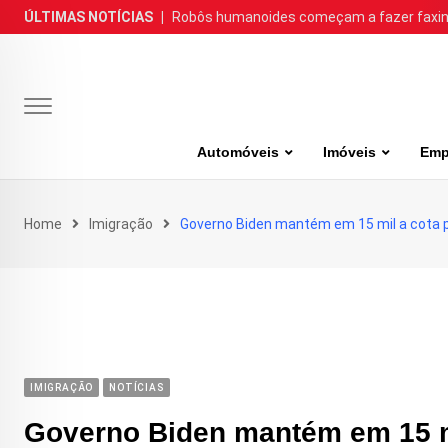
Skip
ÚLTIMAS NOTÍCIAS
|
Robôs humanoides começam a fazer faxina
to
content
Automóveis
Imóveis
Emp
Home
Imigração
Governo Biden mantém em 15 mil a cota p
IMIGRAÇÃO
NOTÍCIAS
Governo Biden mantém em 15 mi