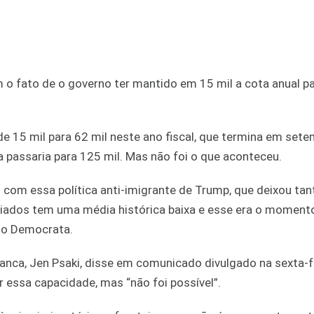
m o fato de o governo ter mantido em 15 mil a cota anual pa
e 15 mil para 62 mil neste ano fiscal, que termina em sete
a passaria para 125 mil. Mas não foi o que aconteceu.
 com essa política anti-imigrante de Trump, que deixou tan
ugiados tem uma média histórica baixa e esse era o moment
ido Democrata.
anca, Jen Psaki, disse em comunicado divulgado na sexta-fe
 essa capacidade, mas “não foi possível”.