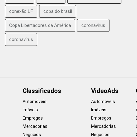
conexão UF
copa do brasil
Copa Libertadores da América
coronavirus
coronavírus
Classificados
VideoAds
Automóveis
Automóveis
Imóveis
Imóveis
Empregos
Empregos
Mercadorias
Mercadorias
Negócios
Negócios