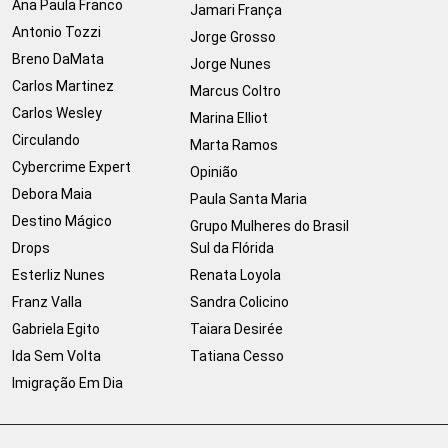
Ana Paula Franco
Jamari França
Antonio Tozzi
Jorge Grosso
Breno DaMata
Jorge Nunes
Carlos Martinez
Marcus Coltro
Carlos Wesley
Marina Elliot
Circulando
Marta Ramos
Cybercrime Expert
Opinião
Debora Maia
Paula Santa Maria
Destino Mágico
Grupo Mulheres do Brasil
Drops
Sul da Flórida
Esterliz Nunes
Renata Loyola
Franz Valla
Sandra Colicino
Gabriela Egito
Taiara Desirée
Ida Sem Volta
Tatiana Cesso
Imigração Em Dia