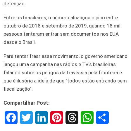
detenção.
Entre os brasileiros, o número alcançou o pico entre
outubro de 2018 e setembro de 2019, quando 18 mil
pessoas tentaram entrar sem documentos nos EUA
desde o Brasil.
Para tentar frear esse movimento, o governo americano
lançou uma campanha nas rádios e TV’s brasileiras
falando sobre os perigos da travessia pela fronteira e
que é ilusória a ideia de que “todos estão entrando sem
fiscalização”.
Compartilhar Post:
F
T
L
P
T
W
S
a
w
i
i
h
h
h