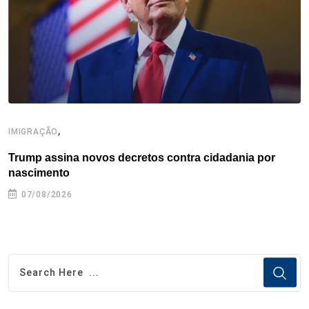
,
IMIGRAÇÃO
I
Trump assina novos decretos contra cidadania por
I
nascimento
07/08/2026