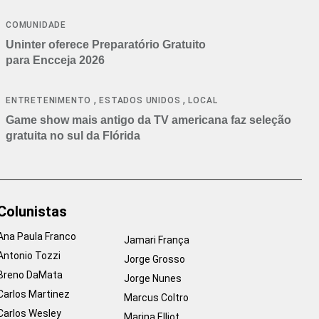
COMUNIDADE
Uninter oferece Preparatório Gratuito
para Encceja 2026
,
,
ENTRETENIMENTO
ESTADOS UNIDOS
LOCAL
Game show mais antigo da TV americana faz seleção
gratuita no sul da Flórida
Colunistas
Ana Paula Franco
Jamari França
Antonio Tozzi
Jorge Grosso
Breno DaMata
Jorge Nunes
Carlos Martinez
Marcus Coltro
Carlos Wesley
Marina Elliot