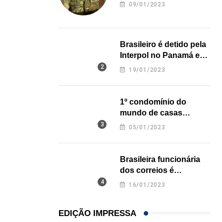
revela onde deixou o
09/01/2023
corpo
Brasileiro é detido pela
Interpol no Panamá e
pode pegar prisão
19/01/2023
perpétua nos EUA
1º condomínio do
mundo de casas
impressas em 3D é
05/01/2023
inaugurado no Texas
Brasileira funcionária
dos correios é
assassinada a facadas
16/01/2023
na Califórnia
EDIÇÃO IMPRESSA