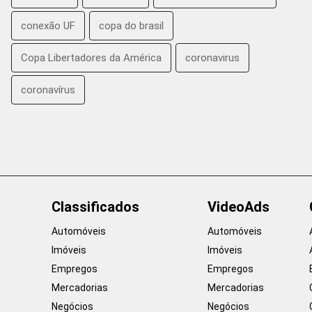
conexão UF
copa do brasil
Copa Libertadores da América
coronavirus
coronavírus
Classificados
VideoAds
Automóveis
Automóveis
Imóveis
Imóveis
Empregos
Empregos
Mercadorias
Mercadorias
Negócios
Negócios