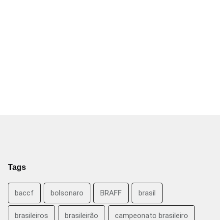
Tags
baccf
bolsonaro
BRAFF
brasil
brasileiros
brasileirão
campeonato brasileiro