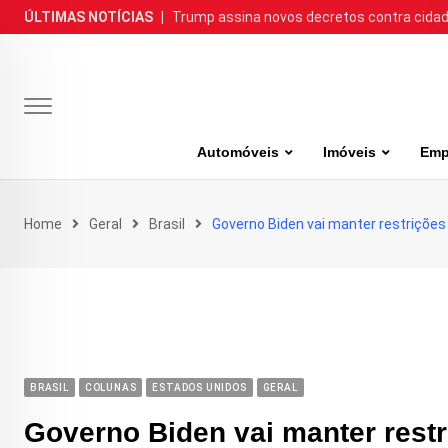
Skip
ÚLTIMAS NOTÍCIAS
|
Trump assina novos decretos contra cida
to
content
Automóveis
Imóveis
Emp
Home
Geral
Brasil
Governo Biden vai manter restrições 
BRASIL
COLUNAS
ESTADOS UNIDOS
GERAL
Governo Biden vai manter rest