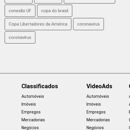
conexão UF
copa do brasil
Copa Libertadores da América
coronavirus
coronavírus
Classificados
VideoAds
Automóveis
Automóveis
Imóveis
Imóveis
Empregos
Empregos
Mercadorias
Mercadorias
Negócios
Negócios