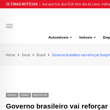
Skip
ÚLTIMAS NOTÍCIAS
|
Aeroportos dos EUA têm dia de caos: milh
to
content
Automóveis
Imóveis
Emp
Home
Geral
Brasil
Governo brasileiro vai reforçar hospit
BRASIL
GERAL
NEGÓCIOS
Governo brasileiro vai reforçar