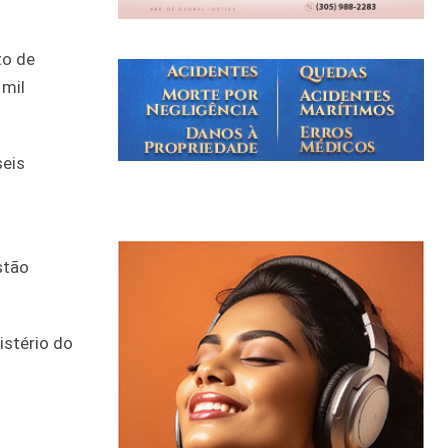
to de
 mil
seis
stão
istério do