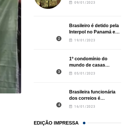
revela onde deixou o
09/01/2023
corpo
Brasileiro é detido pela
Interpol no Panamá e
pode pegar prisão
19/01/2023
perpétua nos EUA
1º condomínio do
mundo de casas
impressas em 3D é
05/01/2023
inaugurado no Texas
Brasileira funcionária
dos correios é
,
assassinada a facadas
BRASIL
ESTADOS UNIDOS
16/01/2023
na Califórnia
Peças de armas saíam da Flórida para o...
EDIÇÃO IMPRESSA
05/08/2026