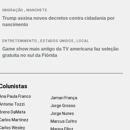
cancelamentos
,
IMIGRAÇÃO
MANCHETE
Trump assina novos decretos contra cidadania por
nascimento
,
,
ENTRETENIMENTO
ESTADOS UNIDOS
LOCAL
Game show mais antigo da TV americana faz seleção
gratuita no sul da Flórida
Colunistas
Ana Paula Franco
Jamari França
Antonio Tozzi
Jorge Grosso
Breno DaMata
Jorge Nunes
Carlos Martinez
Marcus Coltro
Carlos Wesley
Marina Elliot