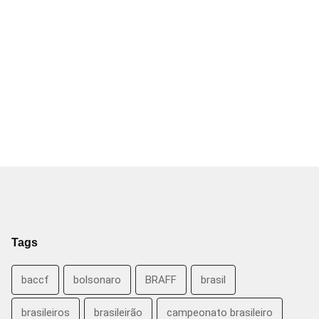
Tags
baccf
bolsonaro
BRAFF
brasil
brasileiros
brasileirão
campeonato brasileiro