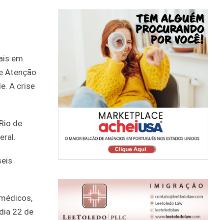
ais em
de Atenção
e. A crise
Rio de
eral.
seis
 médicos,
dia 22 de