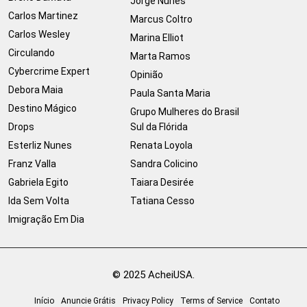
Jorge Nunes
Carlos Martinez
Marcus Coltro
Carlos Wesley
Marina Elliot
Circulando
Marta Ramos
Cybercrime Expert
Opinião
Debora Maia
Paula Santa Maria
Destino Mágico
Grupo Mulheres do Brasil
Drops
Sul da Flórida
Esterliz Nunes
Renata Loyola
Franz Valla
Sandra Colicino
Gabriela Egito
Taiara Desirée
Ida Sem Volta
Tatiana Cesso
Imigração Em Dia
© 2025 AcheiUSA.
Início
Anuncie Grátis
Privacy Policy
Terms of Service
Contato