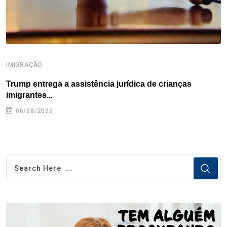
IMIGRAÇÃO
I
Trump entrega a assistência jurídica de crianças
E
imigrantes...
e
06/08/2026