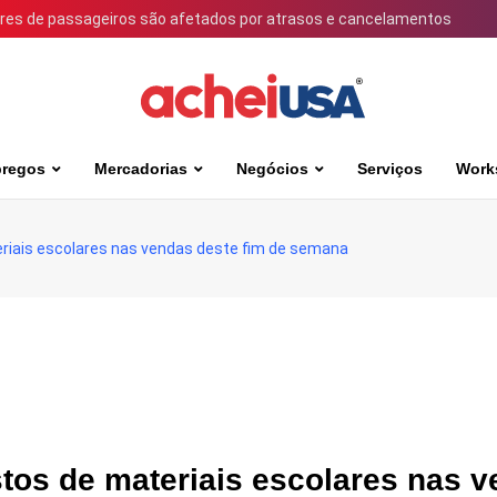
ares de passageiros são afetados por atrasos e cancelamentos
regos
Mercadorias
Negócios
Serviços
Work
eriais escolares nas vendas deste fim de semana
tos de materiais escolares nas 