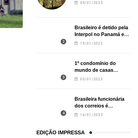
revela onde deixou o
09/01/2023
corpo
Brasileiro é detido pela
Interpol no Panamá e
HISTÓRICO
pode pegar prisão
19/01/2023
perpétua nos EUA
Açaí é reconhecido oficialmente como fruto brasi
21/01/2026
1º condomínio do
mundo de casas
impressas em 3D é
05/01/2023
inaugurado no Texas
Brasileira funcionária
dos correios é
assassinada a facadas
16/01/2023
na Califórnia
EDIÇÃO IMPRESSA