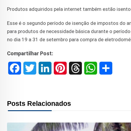
Produtos adquiridos pela internet também estão isent
Esse é o segundo período de isenção de impostos do ano
para produtos de necessidade básica durante o período
no dia 19 a 31 de setembro para compra de eletrodomé
Compartilhar Post:
F
T
L
P
T
W
S
a
w
i
i
h
h
h
c
i
n
n
r
a
a
Posts Relacionados
e
t
k
t
e
t
r
b
t
e
e
a
s
e