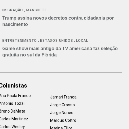
cancelamentos
,
IMIGRAÇÃO
MANCHETE
Trump assina novos decretos contra cidadania por
nascimento
,
,
ENTRETENIMENTO
ESTADOS UNIDOS
LOCAL
Game show mais antigo da TV americana faz seleção
gratuita no sul da Flórida
Colunistas
Ana Paula Franco
Jamari França
Antonio Tozzi
Jorge Grosso
Breno DaMata
Jorge Nunes
Carlos Martinez
Marcus Coltro
Carlos Wesley
Marina Elliot