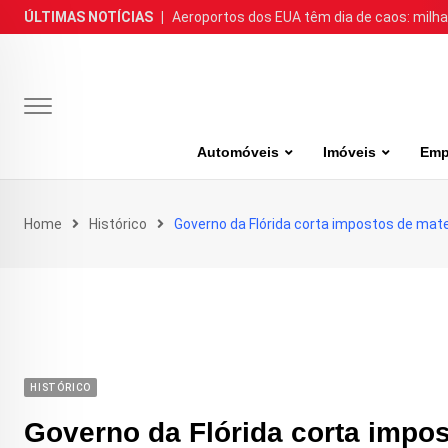
Skip
ÚLTIMAS NOTÍCIAS
|
Aeroportos dos EUA têm dia de caos: milh
to
content
Automóveis
Imóveis
Emp
Home
Histórico
Governo da Flórida corta impostos de mat
HISTÓRICO
Governo da Flórida corta impos