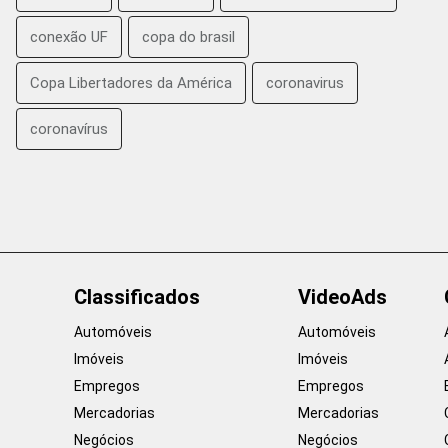
conexão UF
copa do brasil
Copa Libertadores da América
coronavirus
coronavírus
Classificados
VideoAds
Automóveis
Automóveis
Imóveis
Imóveis
Empregos
Empregos
Mercadorias
Mercadorias
Negócios
Negócios