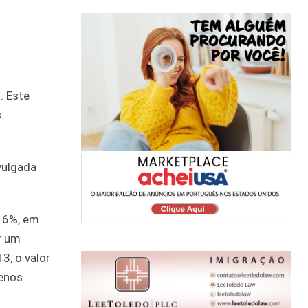
. Este
s
vulgada
e 6%, em
r um
3, o valor
menos