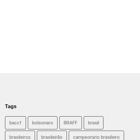
Tags
baccf
bolsonaro
BRAFF
brasil
brasileiros
brasileirão
campeonato brasileiro