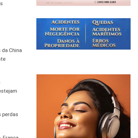
os
 da China
nte
é
 estejam
s perdas
, França,