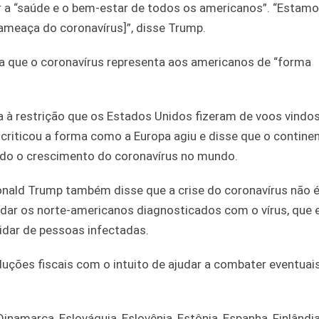
r a “saúde e o bem-estar de todos os americanos”. “Estam
ameaça do coronavírus]”, disse Trump.
 que o coronavírus representa aos americanos de “forma
 à restrição que os Estados Unidos fizeram de voos vindos
criticou a forma como a Europa agiu e disse que o contine
tado o crescimento do coronavírus no mundo.
onald Trump também disse que a crise do coronavírus não 
judar os norte-americanos diagnosticados com o vírus, que
idar de pessoas infectadas.
ções fiscais com o intuito de ajudar a combater eventuai
inamarca, Eslováquia, Eslovênia, Estônia, Espanha, Finlândia