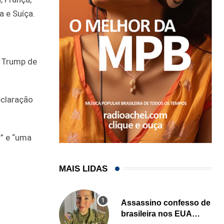
a e Suíça.
d Trump de
eclaração
s” e “uma
MAIS LIDAS
Assassino confesso de
brasileira nos EUA