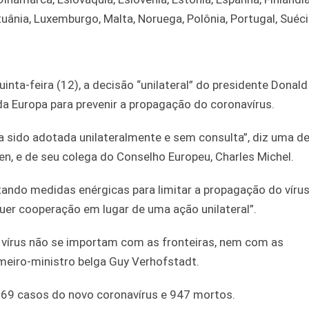
 Lituânia, Luxemburgo, Malta, Noruega, Polônia, Portugal, Suéci
uinta-feira (12), a decisão “unilateral” do presidente Donal
da Europa para prevenir a propagação do coronavírus.
ha sido adotada unilateralmente e sem consulta”, diz uma d
en, e de seu colega do Conselho Europeu, Charles Michel.
tando medidas enérgicas para limitar a propagação do víru
uer cooperação em lugar de uma ação unilateral”.
s vírus não se importam com as fronteiras, nem com as
imeiro-ministro belga Guy Verhofstadt.
969 casos do novo coronavírus e 947 mortos.