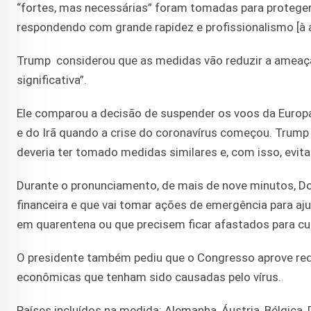
“fortes, mas necessárias” foram tomadas para protege
respondendo com grande rapidez e profissionalismo [à 
Trump considerou que as medidas vão reduzir a ameaça
significativa”.
Ele comparou a decisão de suspender os voos da Europa
e do Irã quando a crise do coronavírus começou. Trump 
deveria ter tomado medidas similares e, com isso, evi
Durante o pronunciamento, de mais de nove minutos, D
financeira e que vai tomar ações de emergência para a
em quarentena ou que precisem ficar afastados para cu
O presidente também pediu que o Congresso aprove redu
econômicas que tenham sido causadas pelo vírus.
Países incluídos na medida: Alemanha, Áustria, Bélgica, D