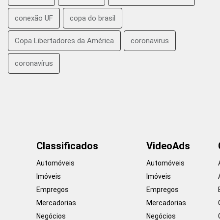
conexão UF
copa do brasil
Copa Libertadores da América
coronavirus
coronavírus
Classificados
VideoAds
Automóveis
Automóveis
Imóveis
Imóveis
Empregos
Empregos
Mercadorias
Mercadorias
Negócios
Negócios