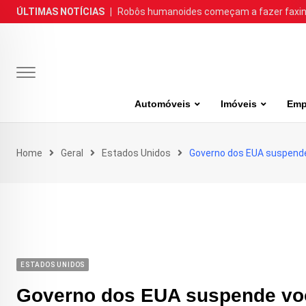
Skip
ÚLTIMAS NOTÍCIAS
|
Robôs humanoides começam a fazer faxina
to
content
Automóveis
Imóveis
Emp
Home
Geral
Estados Unidos
Governo dos EUA suspende 
ESTADOS UNIDOS
Governo dos EUA suspende voos