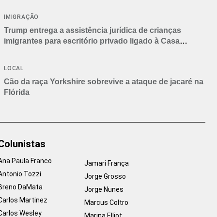
IMIGRAÇÃO
Trump entrega a assistência jurídica de crianças
imigrantes para escritório privado ligado à Casa
Branca
LOCAL
Cão da raça Yorkshire sobrevive a ataque de jacaré na
Flórida
Colunistas
Ana Paula Franco
Jamari França
Antonio Tozzi
Jorge Grosso
Breno DaMata
Jorge Nunes
Carlos Martinez
Marcus Coltro
Carlos Wesley
Marina Elliot