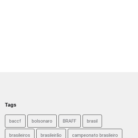
Tags
baccf
bolsonaro
BRAFF
brasil
brasileiros
brasileirão
campeonato brasileiro