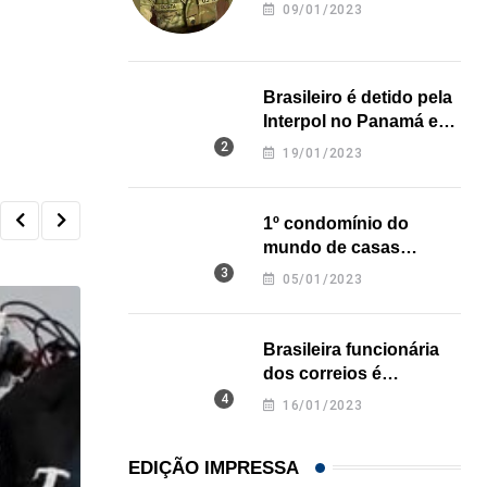
revela onde deixou o
09/01/2023
corpo
Brasileiro é detido pela
Interpol no Panamá e
pode pegar prisão
19/01/2023
perpétua nos EUA
1º condomínio do
mundo de casas
impressas em 3D é
05/01/2023
inaugurado no Texas
Brasileira funcionária
dos correios é
assassinada a facadas
16/01/2023
na Califórnia
EDIÇÃO IMPRESSA