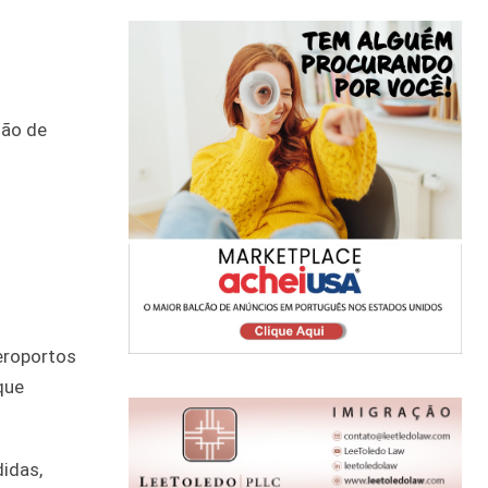
são de
eroportos
que
idas,