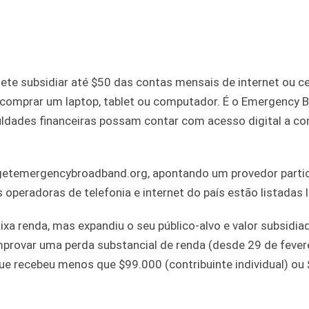
e subsidiar até $50 das contas mensais de internet ou cel
 comprar um laptop, tablet ou computador. É o Emergency 
iculdades financeiras possam contar com acesso digital a co
te getemergencybroadband.org, apontando um provedor parti
operadoras de telefonia e internet do país estão listadas 
xa renda, mas expandiu o seu público-alvo e valor subsidia
ovar uma perda substancial de renda (desde 29 de fever
ue recebeu menos que $99.000 (contribuinte individual) ou