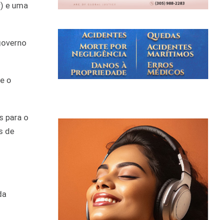
r) e uma
governo
e o
s para o
s de
da