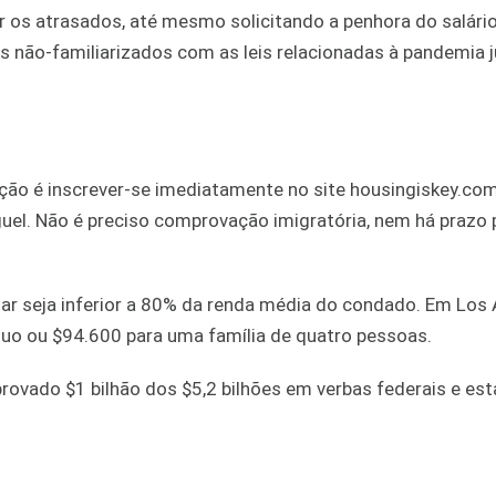
r os atrasados, até mesmo solicitando a penhora do salári
ízes não-familiarizados com as leis relacionadas à pandemia 
ção é inscrever-se imediatamente no site housingiskey.co
guel. Não é preciso comprovação imigratória, nem há prazo 
liar seja inferior a 80% da renda média do condado. Em Los 
duo ou $94.600 para uma família de quatro pessoas.
rovado $1 bilhão dos $5,2 bilhões em verbas federais e es