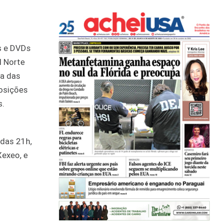
s e DVDs
l Norte
ia das
posições
s.
 das 21h,
Xexeo, e