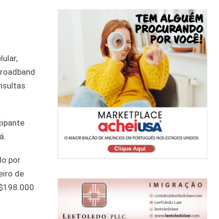
ular,
Broadband
nsultas
cipante
lá.
do por
eiro de
 $198.000