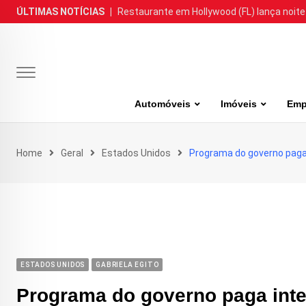
Skip
ÚLTIMAS NOTÍCIAS
|
Restaurante em Hollywood (FL) lança noite
to
content
Automóveis
Imóveis
Emp
Home
Geral
Estados Unidos
Programa do governo paga 
ESTADOS UNIDOS
GABRIELA EGITO
Programa do governo paga inter