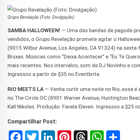
Grupo Revelação (Foto: Divulgação)
SAMBA HALLOWEEN!
— Uma das bandas de pagode pref
vendidos, o Grupo Revelação promete agitar o Halloween
(9015 Wilbur Avenue, Los Angeles, CA 91324) na sexta-fei
Bruxas. Músicas como “Deixa Acontecer” e “Eu Te Quero 
mais recentes. Nos intervalos, som de DJ Novinho e comi
Ingressos a partir de $35 no Eventbrite.
RIO MEETS LA
— Venha curtir uma noite no Rio, essa é a
no The Circle OC (8901 Warner Avenue, Huntington Beach
Kall Nikolas. Produção: Favela Eleven. Ingressos a $25 no
Compartilhar Post:
F
T
L
P
T
W
S