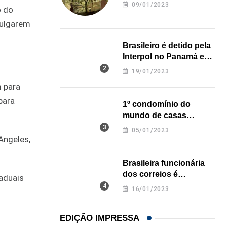
revela onde deixou o
09/01/2023
o do
corpo
julgarem
Brasileiro é detido pela
Interpol no Panamá e
pode pegar prisão
19/01/2023
perpétua nos EUA
m para
para
1º condomínio do
mundo de casas
impressas em 3D é
05/01/2023
inaugurado no Texas
Angeles,
Brasileira funcionária
dos correios é
taduais
assassinada a facadas
16/01/2023
na Califórnia
EDIÇÃO IMPRESSA