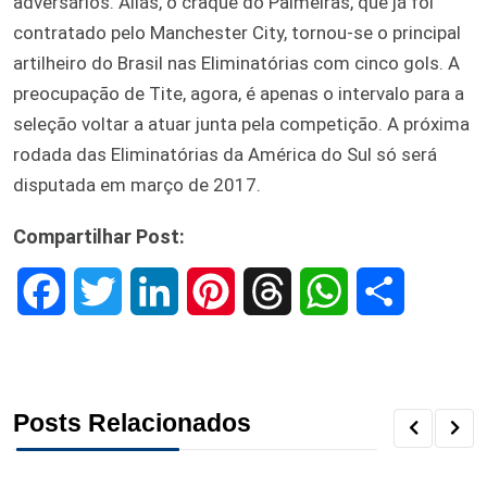
adversários. Aliás, o craque do Palmeiras, que já foi
contratado pelo Manchester City, tornou-se o principal
artilheiro do Brasil nas Eliminatórias com cinco gols. A
preocupação de Tite, agora, é apenas o intervalo para a
seleção voltar a atuar junta pela competição. A próxima
rodada das Eliminatórias da América do Sul só será
disputada em março de 2017.
Compartilhar Post:
F
T
L
P
T
W
S
a
w
i
i
h
h
h
c
i
n
n
r
a
a
Posts Relacionados
e
t
k
t
e
t
r
b
t
e
e
a
s
e