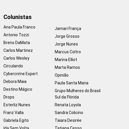
Colunistas
Ana Paula Franco
Jamari França
Antonio Tozzi
Jorge Grosso
Breno DaMata
Jorge Nunes
Carlos Martinez
Marcus Coltro
Carlos Wesley
Marina Elliot
Circulando
Marta Ramos
Cybercrime Expert
Opinião
Debora Maia
Paula Santa Maria
Destino Mágico
Grupo Mulheres do Brasil
Drops
Sul da Flórida
Esterliz Nunes
Renata Loyola
Franz Valla
Sandra Colicino
Gabriela Egito
Taiara Desirée
Ida Sem Volta
Tatiana Cesso