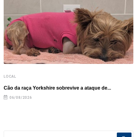
o
r
I
e
s
p
k
n
s
p
t
LOCAL
L
Cão da raça Yorkshire sobrevive a ataque de...
R
p
06/08/2026