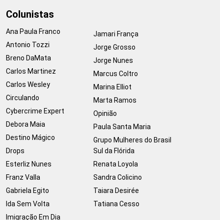
Colunistas
Ana Paula Franco
Jamari França
Antonio Tozzi
Jorge Grosso
Breno DaMata
Jorge Nunes
Carlos Martinez
Marcus Coltro
Carlos Wesley
Marina Elliot
Circulando
Marta Ramos
Cybercrime Expert
Opinião
Debora Maia
Paula Santa Maria
Destino Mágico
Grupo Mulheres do Brasil
Drops
Sul da Flórida
Esterliz Nunes
Renata Loyola
Franz Valla
Sandra Colicino
Gabriela Egito
Taiara Desirée
Ida Sem Volta
Tatiana Cesso
Imigração Em Dia