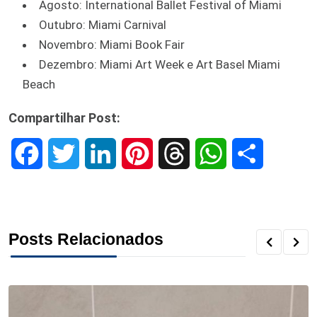
Agosto: International Ballet Festival of Miami
Outubro: Miami Carnival
Novembro: Miami Book Fair
Dezembro: Miami Art Week e Art Basel Miami
Beach
Compartilhar Post:
F
T
L
P
T
W
S
a
w
i
i
h
h
h
c
i
n
n
r
a
a
Posts Relacionados
e
t
k
t
e
t
r
b
t
e
e
a
s
e
o
e
d
r
d
A