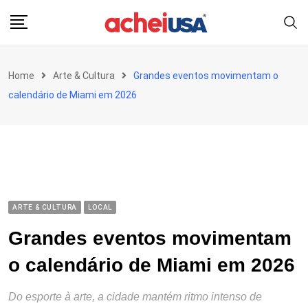
Skip
to
content
Home
Arte & Cultura
Grandes eventos movimentam o
calendário de Miami em 2026
ARTE & CULTURA
LOCAL
Grandes eventos movimentam
o calendário de Miami em 2026
Do esporte à arte, a cidade mantém ritmo intenso de