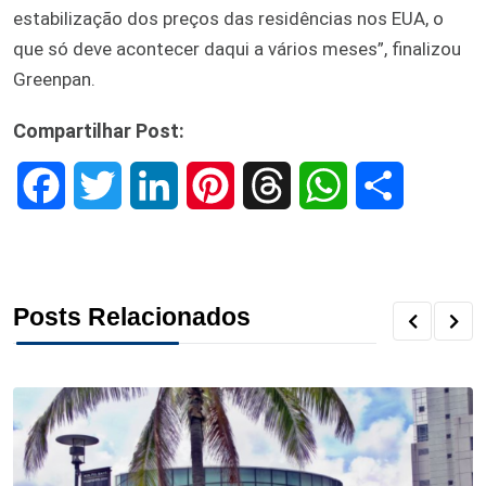
estabilização dos preços das residências nos EUA, o
que só deve acontecer daqui a vários meses”, finalizou
Greenpan.
Compartilhar Post:
F
T
L
P
T
W
S
a
w
i
i
h
h
h
c
i
n
n
r
a
a
Posts Relacionados
e
t
k
t
e
t
r
b
t
e
e
a
s
e
o
e
d
r
d
A
o
r
I
e
s
p