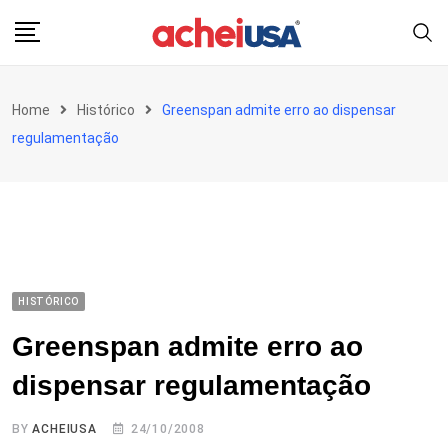
Skip
to
content
Home
Histórico
Greenspan admite erro ao dispensar
regulamentação
HISTÓRICO
Greenspan admite erro ao
dispensar regulamentação
BY
ACHEIUSA
24/10/2008