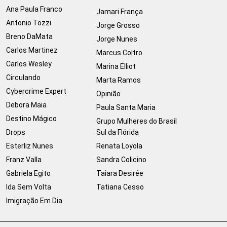
Ana Paula Franco
Jamari França
Antonio Tozzi
Jorge Grosso
Breno DaMata
Jorge Nunes
Carlos Martinez
Marcus Coltro
Carlos Wesley
Marina Elliot
Circulando
Marta Ramos
Cybercrime Expert
Opinião
Debora Maia
Paula Santa Maria
Destino Mágico
Grupo Mulheres do Brasil
Drops
Sul da Flórida
Esterliz Nunes
Renata Loyola
Franz Valla
Sandra Colicino
Gabriela Egito
Taiara Desirée
Ida Sem Volta
Tatiana Cesso
Imigração Em Dia