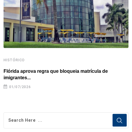
k
n
s
p
t
HISTÓRICO
H
Flórida aprova regra que bloqueia matrícula de
A
imigrantes...
01/07/2026