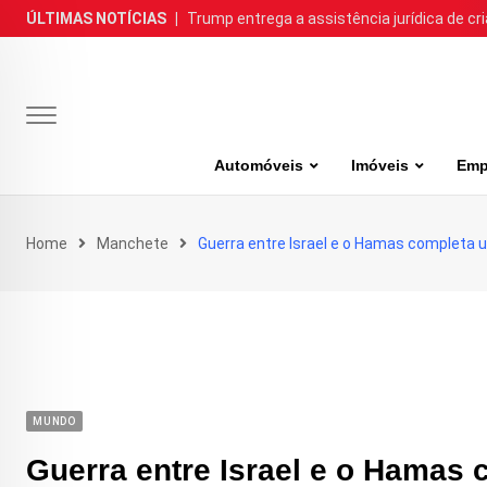
Skip
ÚLTIMAS NOTÍCIAS
|
Trump entrega a assistência jurídica de cr
to
content
Automóveis
Imóveis
Emp
Home
Manchete
Guerra entre Israel e o Hamas completa 
MUNDO
Guerra entre Israel e o Hamas