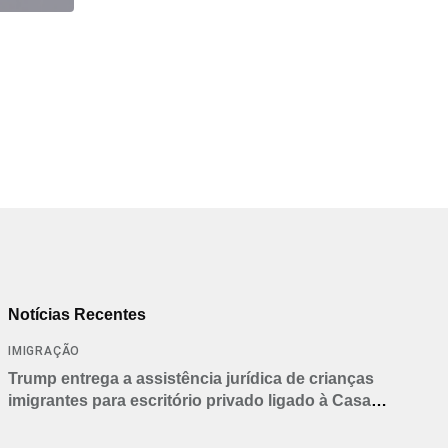
,
,
BRASIL
ESTADOS UNIDOS
Em medida inédita, EUA revogam visto de embaix
05/08/2026
Notícias Recentes
IMIGRAÇÃO
Trump entrega a assistência jurídica de crianças
imigrantes para escritório privado ligado à Casa
Branca