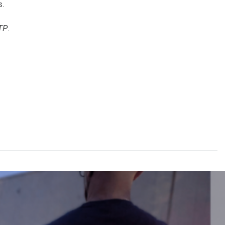
s.
TP
.