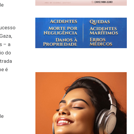
de
sucesso
 Gaza,
s – a
io do
ntrada
me é
de