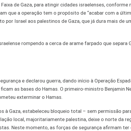
 Faixa de Gaza, para atingir cidades israelenses, conforme 
aram que a operação tem o propósito de “acabar com a últi
o por Israel aos palestinos de Gaza, que já dura mais de u
 israelense rompendo a cerca de arame farpado que separa 
 segurança e declarou guerra, dando início à Operação Espa
 ficam as bases do Hamas. O primeiro-ministro Benjamin N
prometeu exterminar o Hamas.
os à Gaza, estabeleceu bloqueio total – sem permissão par
ação local, majoritariamente palestina, deixe o norte da re
vistas. Neste momento, as forças de segurança afirmam ter