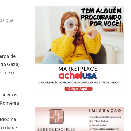
ros que
cerca de
 de Gaza,
 já é o
sileiros.
a Romênia
uídos na
ro disse