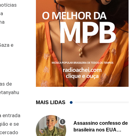
notícias
ma
ma
Gaza e
das de
etanyahu
MAIS LIDAS
a entrada
Assassino confesso de
gião e se
brasileira nos EUA
 cercado