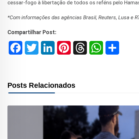
cessar-fogo à libertação de todos os reféns pelo Hama
*Com informações das agências Brasil, Reuters, Lusa e R
Compartilhar Post:
F
T
L
P
T
W
S
a
w
i
i
h
h
h
c
i
n
n
r
a
a
Posts Relacionados
e
t
k
t
e
t
r
b
t
e
e
a
s
e
o
e
d
r
d
A
o
r
I
e
s
p