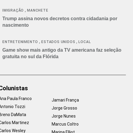
cancelamentos
,
IMIGRAÇÃO
MANCHETE
Trump assina novos decretos contra cidadania por
nascimento
,
,
ENTRETENIMENTO
ESTADOS UNIDOS
LOCAL
Game show mais antigo da TV americana faz seleção
gratuita no sul da Flórida
Colunistas
Ana Paula Franco
Jamari França
Antonio Tozzi
Jorge Grosso
Breno DaMata
Jorge Nunes
Carlos Martinez
Marcus Coltro
Carlos Wesley
Marina Elliot