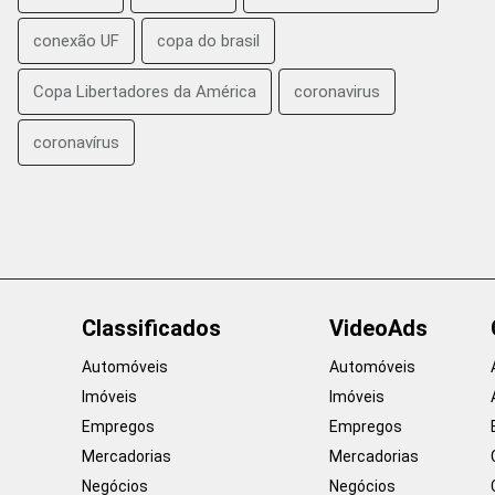
conexão UF
copa do brasil
Copa Libertadores da América
coronavirus
coronavírus
Classificados
VideoAds
Automóveis
Automóveis
Imóveis
Imóveis
Empregos
Empregos
Mercadorias
Mercadorias
Negócios
Negócios