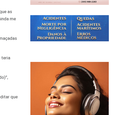
que as
ainda me
fumaçadas
 teria
o)”,
ditar que