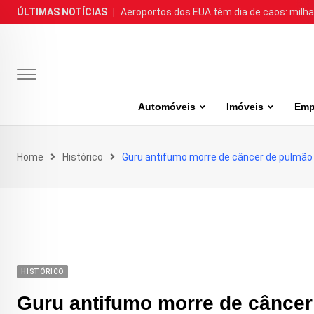
Skip
ÚLTIMAS NOTÍCIAS
|
Aeroportos dos EUA têm dia de caos: milh
to
content
Automóveis
Imóveis
Emp
Home
Histórico
Guru antifumo morre de câncer de pulmão
HISTÓRICO
Guru antifumo morre de cânce