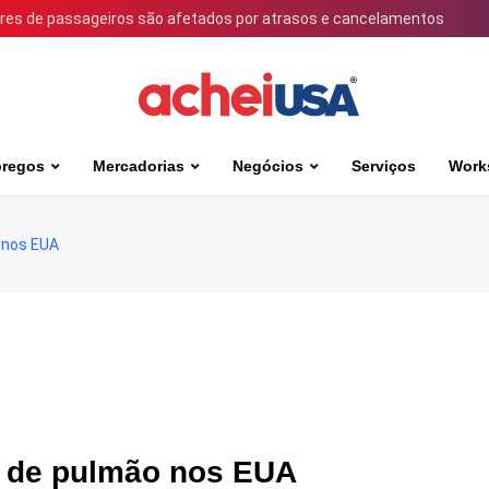
ares de passageiros são afetados por atrasos e cancelamentos
regos
Mercadorias
Negócios
Serviços
Work
 nos EUA
r de pulmão nos EUA