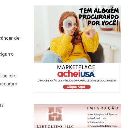
câncer de
cigarro
-sellers
buscaram
te