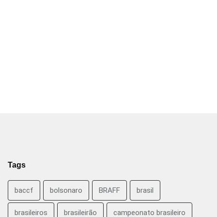
Tags
baccf
bolsonaro
BRAFF
brasil
brasileiros
brasileirão
campeonato brasileiro