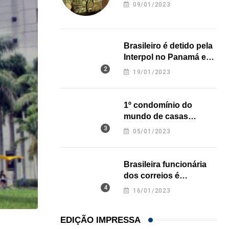
revela onde deixou o
09/01/2023
corpo
Brasileiro é detido pela
Interpol no Panamá e
pode pegar prisão
19/01/2023
perpétua nos EUA
1º condomínio do
mundo de casas
impressas em 3D é
05/01/2023
inaugurado no Texas
Brasileira funcionária
dos correios é
assassinada a facadas
16/01/2023
na Califórnia
EDIÇÃO IMPRESSA