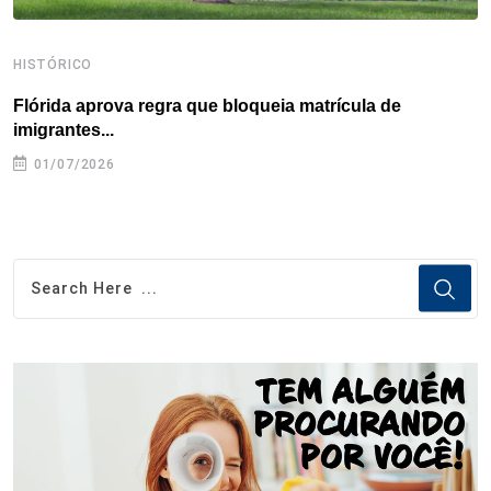
HISTÓRICO
H
Flórida aprova regra que bloqueia matrícula de
A
imigrantes...
01/07/2026