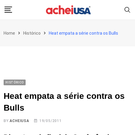
Skip
to
content
Home
Histórico
Heat empata a série contra os Bulls
HISTÓRICO
Heat empata a série contra os
Bulls
BY
ACHEIUSA
19/05/2011