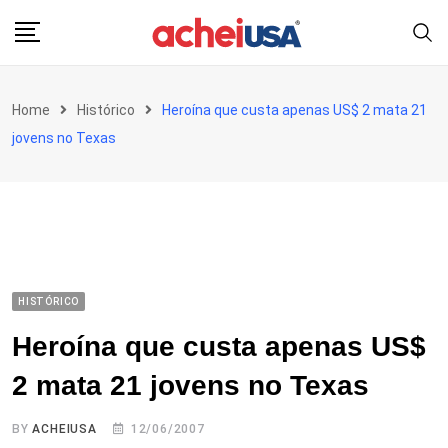
Skip
to
content
Home
Histórico
Heroína que custa apenas US$ 2 mata 21
jovens no Texas
HISTÓRICO
Heroína que custa apenas US$
2 mata 21 jovens no Texas
BY
ACHEIUSA
12/06/2007