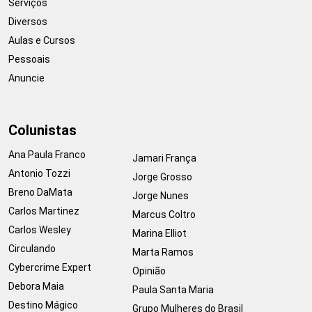
Serviços
Diversos
Aulas e Cursos
Pessoais
Anuncie
Colunistas
Ana Paula Franco
Jamari França
Antonio Tozzi
Jorge Grosso
Breno DaMata
Jorge Nunes
Carlos Martinez
Marcus Coltro
Carlos Wesley
Marina Elliot
Circulando
Marta Ramos
Cybercrime Expert
Opinião
Debora Maia
Paula Santa Maria
Destino Mágico
Grupo Mulheres do Brasil