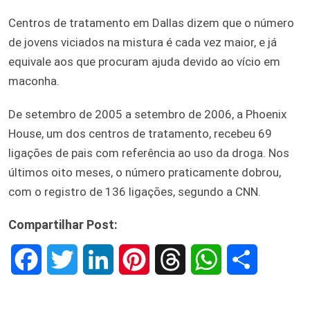
Centros de tratamento em Dallas dizem que o número
de jovens viciados na mistura é cada vez maior, e já
equivale aos que procuram ajuda devido ao vício em
maconha.
De setembro de 2005 a setembro de 2006, a Phoenix
House, um dos centros de tratamento, recebeu 69
ligações de pais com referência ao uso da droga. Nos
últimos oito meses, o número praticamente dobrou,
com o registro de 136 ligações, segundo a CNN.
Compartilhar Post:
F
T
L
P
T
W
S
a
w
i
i
h
h
h