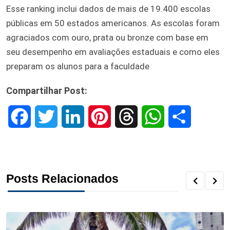
Esse ranking inclui dados de mais de 19.400 escolas
públicas em 50 estados americanos. As escolas foram
agraciados com ouro, prata ou bronze com base em
seu desempenho em avaliações estaduais e como eles
preparam os alunos para a faculdade
Compartilhar Post:
F
T
L
P
T
W
S
a
w
i
i
h
h
h
c
i
n
n
r
a
a
Posts Relacionados
e
t
k
t
e
t
r
b
t
e
e
a
s
e
o
e
d
r
d
A