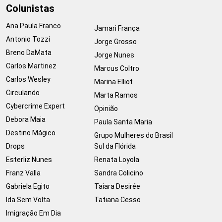
Colunistas
Ana Paula Franco
Jamari França
Antonio Tozzi
Jorge Grosso
Breno DaMata
Jorge Nunes
Carlos Martinez
Marcus Coltro
Carlos Wesley
Marina Elliot
Circulando
Marta Ramos
Cybercrime Expert
Opinião
Debora Maia
Paula Santa Maria
Destino Mágico
Grupo Mulheres do Brasil
Drops
Sul da Flórida
Esterliz Nunes
Renata Loyola
Franz Valla
Sandra Colicino
Gabriela Egito
Taiara Desirée
Ida Sem Volta
Tatiana Cesso
Imigração Em Dia