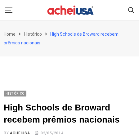
Skip
to
content
Home
Histórico
High Schools de Broward recebem
prêmios nacionais
HISTÓRICO
High Schools de Broward
recebem prêmios nacionais
BY
ACHEIUSA
02/05/2014