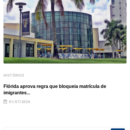
o
r
I
e
s
p
k
n
s
p
t
HISTÓRICO
H
Flórida aprova regra que bloqueia matrícula de
A
imigrantes...
01/07/2026