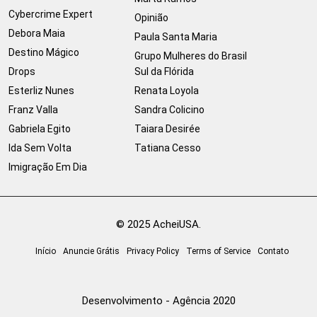
Cybercrime Expert
Opinião
Debora Maia
Paula Santa Maria
Destino Mágico
Grupo Mulheres do Brasil
Drops
Sul da Flórida
Esterliz Nunes
Renata Loyola
Franz Valla
Sandra Colicino
Gabriela Egito
Taiara Desirée
Ida Sem Volta
Tatiana Cesso
Imigração Em Dia
© 2025 AcheiUSA.
Início
Anuncie Grátis
Privacy Policy
Terms of Service
Contato
Desenvolvimento - Agência 2020