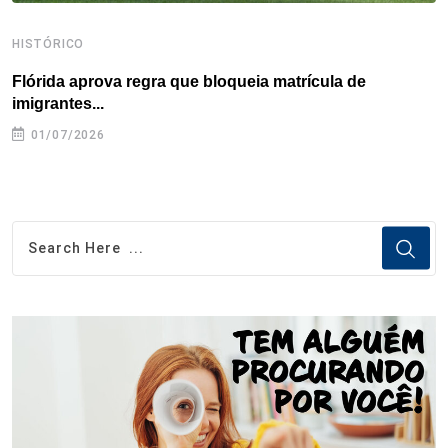
HISTÓRICO
H
Flórida aprova regra que bloqueia matrícula de
A
imigrantes...
01/07/2026