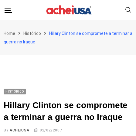
Skip
to
content
Home
Histórico
Hillary Clinton se compromete a terminar a
guerra no Iraque
HISTÓRICO
Hillary Clinton se compromete
a terminar a guerra no Iraque
BY
ACHEIUSA
02/02/2007