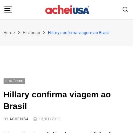
Skip
to
content
Home
Histórico
Hillary confirma viagem ao Brasil
HISTÓRICO
Hillary confirma viagem ao
Brasil
BY
ACHEIUSA
15/01/2010