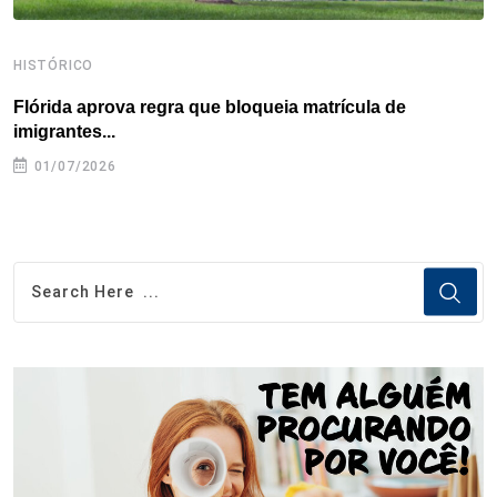
HISTÓRICO
H
Flórida aprova regra que bloqueia matrícula de
A
imigrantes...
01/07/2026