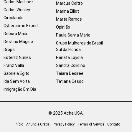
Carlos Martinez
Marcus Coltro
Carlos Wesley
Marina Elliot
Circulando
Marta Ramos
Cybercrime Expert
Opinião
Debora Maia
Paula Santa Maria
Destino Mágico
Grupo Mulheres do Brasil
Drops
Sul da Flórida
Esterliz Nunes
Renata Loyola
Franz Valla
Sandra Colicino
Gabriela Egito
Taiara Desirée
Ida Sem Volta
Tatiana Cesso
Imigração Em Dia
© 2025 AcheiUSA.
Início
Anuncie Grátis
Privacy Policy
Terms of Service
Contato