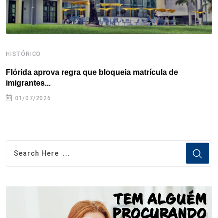
HISTÓRICO
H
Flórida aprova regra que bloqueia matrícula de
A
imigrantes...
01/07/2026