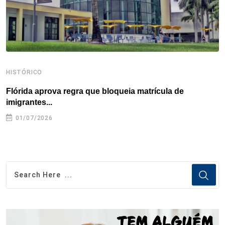
t
HISTÓRICO
H
Flórida aprova regra que bloqueia matrícula de
A
imigrantes...
01/07/2026