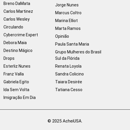
Breno DaMata
Jorge Nunes
Carlos Martinez
Marcus Coltro
Carlos Wesley
Marina Elliot
Circulando
Marta Ramos
Cybercrime Expert
Opinião
Debora Maia
Paula Santa Maria
Destino Mágico
Grupo Mulheres do Brasil
Drops
Sul da Flórida
Esterliz Nunes
Renata Loyola
Franz Valla
Sandra Colicino
Gabriela Egito
Taiara Desirée
Ida Sem Volta
Tatiana Cesso
Imigração Em Dia
© 2025 AcheiUSA.