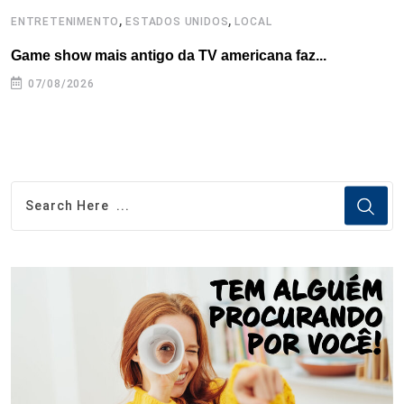
,
,
ENTRETENIMENTO
ESTADOS UNIDOS
LOCAL
L
Game show mais antigo da TV americana faz...
I
se
07/08/2026