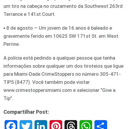
um tiro na cabeça no cruzamento da Southwest 263rd
Terrance e 141st Court.
▪ 8 de agosto — Um jovem de 16 anos é baleado e
gravemente ferido em 10625 SW 171st St. em West
Perrine.
A polícia está pedindo a qualquer pessoa que tenha
informações sobre qualquer um dos tiroteios que ligue
para Miami-Dade CrimeStoppers no número 305-471-
TIPS (8477). Você também pode visitar
www.crimestoppersmiami.com e selecionar “Give a
Tip”.
Compartilhar Post:
F
T
L
P
T
W
S