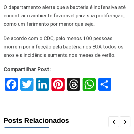
O departamento alerta que a bactéria é inofensiva até
encontrar o ambiente favorável para sua proliferação,
como um ferimento por menor que seja.
De acordo com o CDC, pelo menos 100 pessoas
morrem por infecção pela bactéria nos EUA todos os
anos e a incidência aumenta nos meses de verão.
Compartilhar Post:
F
T
L
P
T
W
S
a
w
i
i
h
h
h
c
i
n
n
r
a
a
Posts Relacionados
e
t
k
t
e
t
r