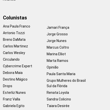
Colunistas
Ana Paula Franco
Jamari França
Antonio Tozzi
Jorge Grosso
Breno DaMata
Jorge Nunes
Carlos Martinez
Marcus Coltro
Carlos Wesley
Marina Elliot
Circulando
Marta Ramos
Cybercrime Expert
Opinião
Debora Maia
Paula Santa Maria
Destino Mágico
Grupo Mulheres do Brasil
Drops
Sul da Flórida
Esterliz Nunes
Renata Loyola
Franz Valla
Sandra Colicino
Gabriela Egito
Taiara Desirée