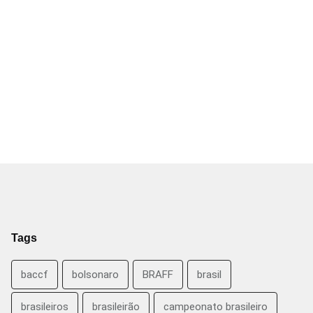
Tags
baccf
bolsonaro
BRAFF
brasil
brasileiros
brasileirão
campeonato brasileiro