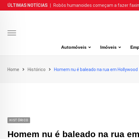
Skip
ÚLTIMAS NOTÍCIAS
|
Robôs humanoides começam a fazer faxina
to
content
Automóveis
Imóveis
Emp
Home
Histórico
Homem nu é baleado na rua em Hollywood
HISTÓRICO
Homem nu é baleado na rua e