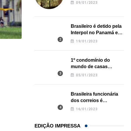
revela onde deixou o
09/01/2023
corpo
Brasileiro é detido pela
Interpol no Panamá e
pode pegar prisão
19/01/2023
perpétua nos EUA
HISTÓRICO
1º condomínio do
Açaí é reconhecido oficialmente como fruto brasi
mundo de casas
21/01/2026
impressas em 3D é
05/01/2023
inaugurado no Texas
Brasileira funcionária
dos correios é
assassinada a facadas
16/01/2023
na Califórnia
EDIÇÃO IMPRESSA