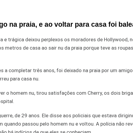
o na praia, e ao voltar para casa foi bal
e trágica deixou perplexos os moradores de Hollywood, n
s metros de casa ao sair nu da praia porque teve as roupa
es a completar três anos, foi deixado na praia por um amig
rreu para casa nu.
er o homem nu, tirou satisfações com Cherry, os dois brig
pital.
erre, de 29 anos. Ele disse aos policiais que estava dirigi
m quando passou pelo homem nu e voltou. A polícia não rev
ão há indícios de que eles se conheciam.