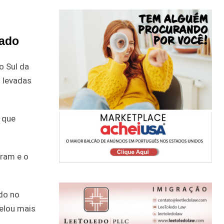
eado
o Sul da
s levadas
o que
aram e o
ndo no
elou mais