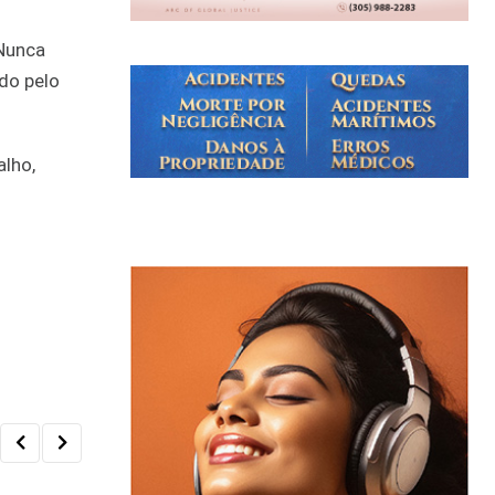
“Nunca
do pelo
alho,