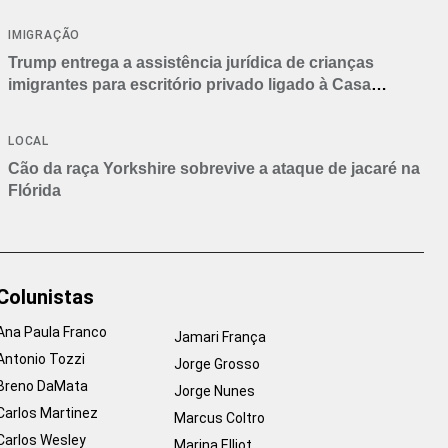
IMIGRAÇÃO
Trump entrega a assistência jurídica de crianças
imigrantes para escritório privado ligado à Casa
Branca
LOCAL
Cão da raça Yorkshire sobrevive a ataque de jacaré na
Flórida
Colunistas
Ana Paula Franco
Jamari França
Antonio Tozzi
Jorge Grosso
Breno DaMata
Jorge Nunes
Carlos Martinez
Marcus Coltro
Carlos Wesley
Marina Elliot