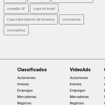
conexão UF
copa do brasil
Copa Libertadores da América
coronavirus
coronavírus
Classificados
VideoAds
Automóveis
Automóveis
Imóveis
Imóveis
Empregos
Empregos
Mercadorias
Mercadorias
Negócios
Negócios