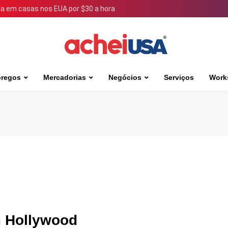
 em casas nos EUA por $30 a hora
regos
Mercadorias
Negócios
Serviços
Work
m Hollywood