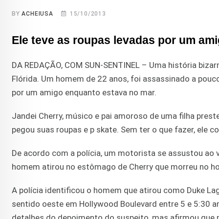
BY
ACHEIUSA
15/10/2013
Ele teve as roupas levadas por um amig
DA REDAÇÃO, COM SUN-SENTINEL – Uma história bizarra 
Flórida. Um homem de 22 anos, foi assassinado a pouco
por um amigo enquanto estava no mar.
Jandei Cherry, músico e pai amoroso de uma filha prest
pegou suas roupas e p skate. Sem ter o que fazer, ele co
De acordo com a polícia, um motorista se assustou ao v
homem atirou no estômago de Cherry que morreu no hos
A polícia identificou o homem que atirou como Duke Lagu
sentido oeste em Hollywood Boulevard entre 5 e 5:30 a
detalhes do depoimento do suspeito, mas afirmou que n