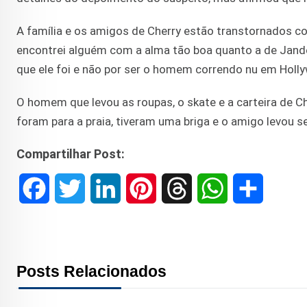
A família e os amigos de Cherry estão transtornados c
encontrei alguém com a alma tão boa quanto a de Jandei
que ele foi e não por ser o homem correndo nu em Holly
O homem que levou as roupas, o skate e a carteira de Ch
foram para a praia, tiveram uma briga e o amigo levou s
Compartilhar Post:
F
T
L
P
T
W
S
a
w
i
i
h
h
h
c
i
n
n
r
a
a
Posts Relacionados
e
t
k
t
e
t
r