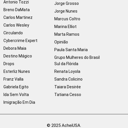
Antonio Tozzi
Jorge Grosso
Breno DaMata
Jorge Nunes
Carlos Martinez
Marcus Coltro
Carlos Wesley
Marina Elliot
Circulando
Marta Ramos
Cybercrime Expert
Opinião
Debora Maia
Paula Santa Maria
Destino Mágico
Grupo Mulheres do Brasil
Drops
Sul da Flórida
Esterliz Nunes
Renata Loyola
Franz Valla
Sandra Colicino
Gabriela Egito
Taiara Desirée
Ida Sem Volta
Tatiana Cesso
Imigração Em Dia
© 2025 AcheiUSA.