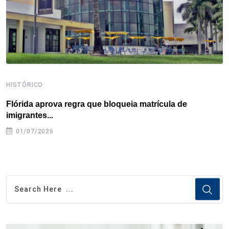
t
HISTÓRICO
H
Flórida aprova regra que bloqueia matrícula de
A
imigrantes...
01/07/2026