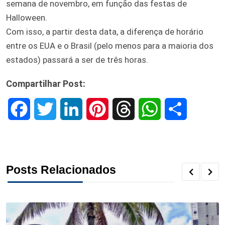
semana de novembro, em função das festas de
Halloween.
Com isso, a partir desta data, a diferença de horário
entre os EUA e o Brasil (pelo menos para a maioria dos
estados) passará a ser de três horas.
Compartilhar Post:
F
T
L
P
T
W
S
a
w
i
i
h
h
h
c
i
n
n
r
a
a
Posts Relacionados
e
t
k
t
e
t
r
b
t
e
e
a
s
e
o
e
d
r
d
A