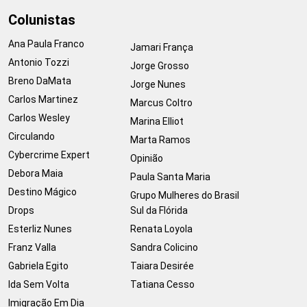
Colunistas
Ana Paula Franco
Jamari França
Antonio Tozzi
Jorge Grosso
Breno DaMata
Jorge Nunes
Carlos Martinez
Marcus Coltro
Carlos Wesley
Marina Elliot
Circulando
Marta Ramos
Cybercrime Expert
Opinião
Debora Maia
Paula Santa Maria
Destino Mágico
Grupo Mulheres do Brasil
Drops
Sul da Flórida
Esterliz Nunes
Renata Loyola
Franz Valla
Sandra Colicino
Gabriela Egito
Taiara Desirée
Ida Sem Volta
Tatiana Cesso
Imigração Em Dia