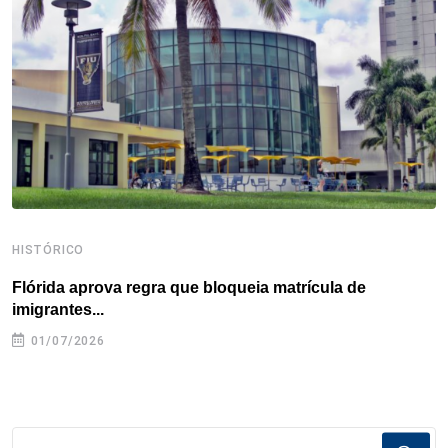
o
r
I
e
s
p
k
n
s
p
t
HISTÓRICO
H
Flórida aprova regra que bloqueia matrícula de
A
imigrantes...
01/07/2026