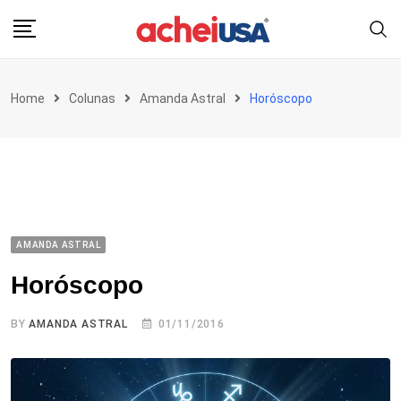
Skip
to
content
Home
Colunas
Amanda Astral
Horóscopo
AMANDA ASTRAL
Horóscopo
BY
AMANDA ASTRAL
01/11/2016