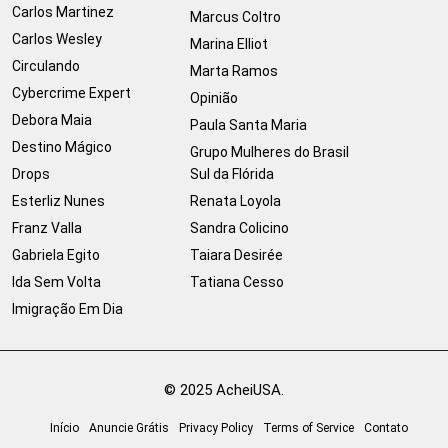
Carlos Martinez
Marcus Coltro
Carlos Wesley
Marina Elliot
Circulando
Marta Ramos
Cybercrime Expert
Opinião
Debora Maia
Paula Santa Maria
Destino Mágico
Grupo Mulheres do Brasil
Drops
Sul da Flórida
Esterliz Nunes
Renata Loyola
Franz Valla
Sandra Colicino
Gabriela Egito
Taiara Desirée
Ida Sem Volta
Tatiana Cesso
Imigração Em Dia
© 2025 AcheiUSA.
Início
Anuncie Grátis
Privacy Policy
Terms of Service
Contato