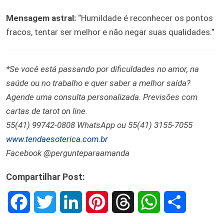
Mensagem astral:
“Humildade é reconhecer os pontos
fracos, tentar ser melhor e não negar suas qualidades.”
*Se você está passando por dificuldades no amor, na
saúde ou no trabalho e quer saber a melhor saída?
Agende uma consulta personalizada. Previsões com
cartas de tarot on line.
55(41) 99742-0808 WhatsApp ou 55(41) 3155-7055
www.tendaesoterica.com.br
Facebook @pergunteparaamanda
Compartilhar Post:
F
T
L
P
T
W
S
a
w
i
i
h
h
h