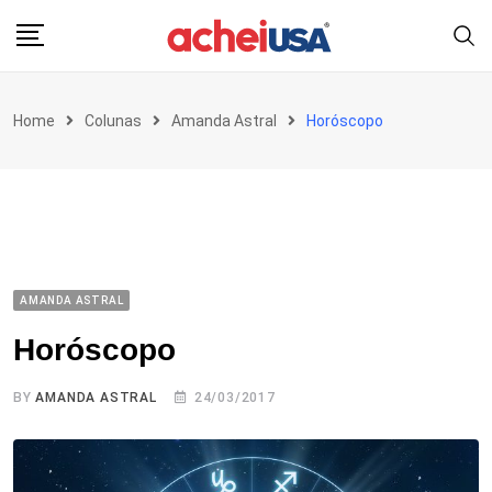
Skip
to
content
Home
Colunas
Amanda Astral
Horóscopo
AMANDA ASTRAL
Horóscopo
BY
AMANDA ASTRAL
24/03/2017