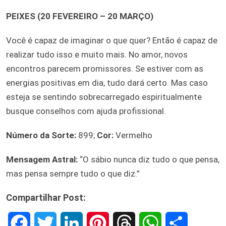
PEIXES (20 FEVEREIRO – 20 MARÇO)
Você é capaz de imaginar o que quer? Então é capaz de
realizar tudo isso e muito mais. No amor, novos
encontros parecem promissores. Se estiver com as
energias positivas em dia, tudo dará certo. Mas caso
esteja se sentindo sobrecarregado espiritualmente
busque conselhos com ajuda profissional.
Número da Sorte:
899;
Cor:
Vermelho
Mensagem Astral:
“O sábio nunca diz tudo o que pensa,
mas pensa sempre tudo o que diz.”
Compartilhar Post:
F
T
L
P
T
W
S