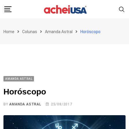
Skip
to
content
Home
Colunas
Amanda Astral
Horóscopo
AMANDA ASTRAL
Horóscopo
BY
AMANDA ASTRAL
25/08/2017