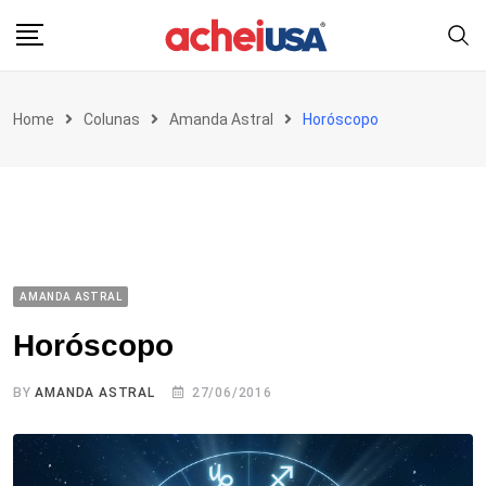
Skip
to
content
Home
Colunas
Amanda Astral
Horóscopo
AMANDA ASTRAL
Horóscopo
BY
AMANDA ASTRAL
27/06/2016