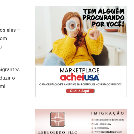
os eles –
com
s
igrantes.
duzir o
mil.