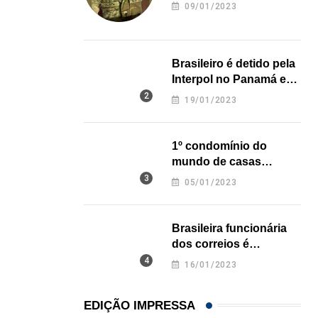
revela onde deixou o
09/01/2023
corpo
Brasileiro é detido pela
Interpol no Panamá e
pode pegar prisão
19/01/2023
perpétua nos EUA
1º condomínio do
mundo de casas
impressas em 3D é
05/01/2023
inaugurado no Texas
Brasileira funcionária
dos correios é
assassinada a facadas
16/01/2023
na Califórnia
EDIÇÃO IMPRESSA