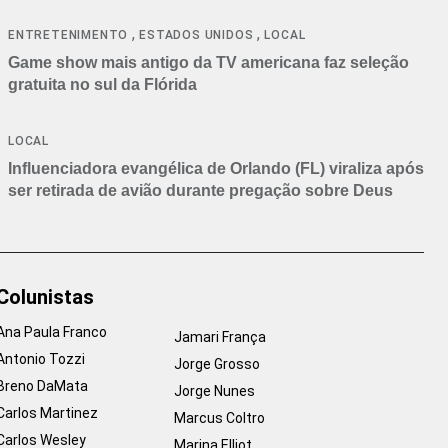
,
,
ENTRETENIMENTO
ESTADOS UNIDOS
LOCAL
Game show mais antigo da TV americana faz seleção
gratuita no sul da Flórida
LOCAL
Influenciadora evangélica de Orlando (FL) viraliza após
ser retirada de avião durante pregação sobre Deus
Colunistas
Ana Paula Franco
Jamari França
Antonio Tozzi
Jorge Grosso
Breno DaMata
Jorge Nunes
Carlos Martinez
Marcus Coltro
Carlos Wesley
Marina Elliot