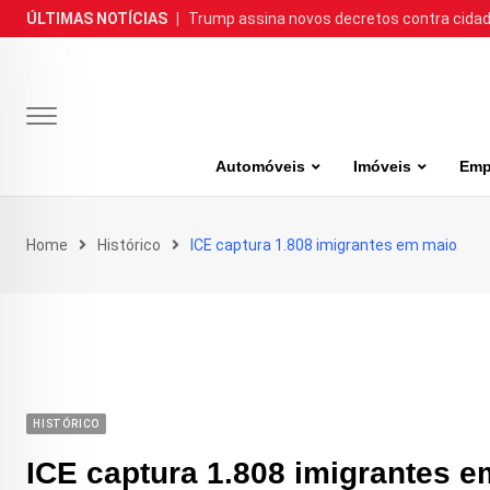
Skip
ÚLTIMAS NOTÍCIAS
|
Trump assina novos decretos contra cida
to
content
Automóveis
Imóveis
Emp
Home
Histórico
ICE captura 1.808 imigrantes em maio
HISTÓRICO
ICE captura 1.808 imigrantes 