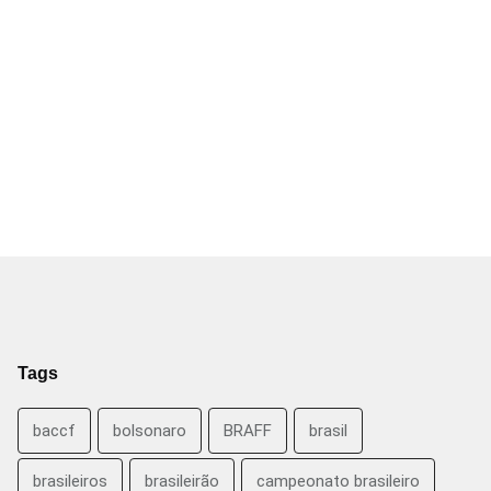
Tags
baccf
bolsonaro
BRAFF
brasil
brasileiros
brasileirão
campeonato brasileiro