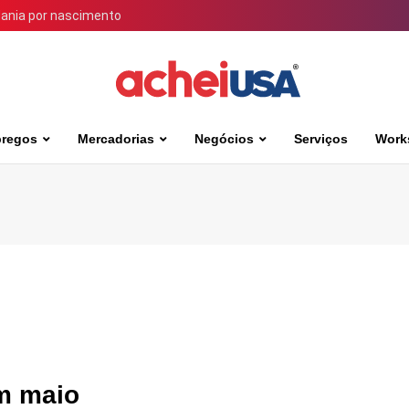
dania por nascimento
regos
Mercadorias
Negócios
Serviços
Work
em maio