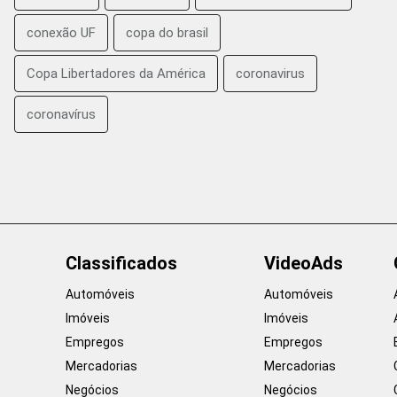
conexão UF
copa do brasil
Copa Libertadores da América
coronavirus
coronavírus
Classificados
VideoAds
Automóveis
Automóveis
Imóveis
Imóveis
Empregos
Empregos
Mercadorias
Mercadorias
Negócios
Negócios