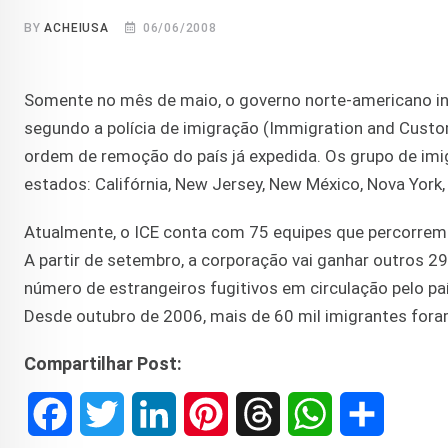
BY
ACHEIUSA
06/06/2008
Somente no mês de maio, o governo norte-americano ini
segundo a polícia de imigração (Immigration and Cust
ordem de remoção do país já expedida. Os grupo de im
estados: Califórnia, New Jersey, New México, Nova York
Atualmente, o ICE conta com 75 equipes que percorrem
A partir de setembro, a corporação vai ganhar outros 2
número de estrangeiros fugitivos em circulação pelo pa
Desde outubro de 2006, mais de 60 mil imigrantes for
Compartilhar Post:
F
T
L
P
T
W
S