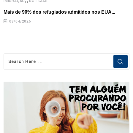
,
,
,
IMIGRAÇÃO
NOTÍCIAS
Mais de 90% dos refugiados admitidos nos EUA...
H
08/04/2026