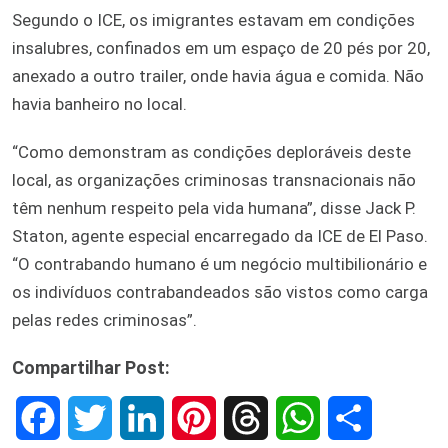
Segundo o ICE, os imigrantes estavam em condições
insalubres, confinados em um espaço de 20 pés por 20,
anexado a outro trailer, onde havia água e comida. Não
havia banheiro no local.
“Como demonstram as condições deploráveis deste
local, as organizações criminosas transnacionais não
têm nenhum respeito pela vida humana”, disse Jack P.
Staton, agente especial encarregado da ICE de El Paso.
“O contrabando humano é um negócio multibilionário e
os indivíduos contrabandeados são vistos como carga
pelas redes criminosas”.
Compartilhar Post:
F
T
L
P
T
W
S