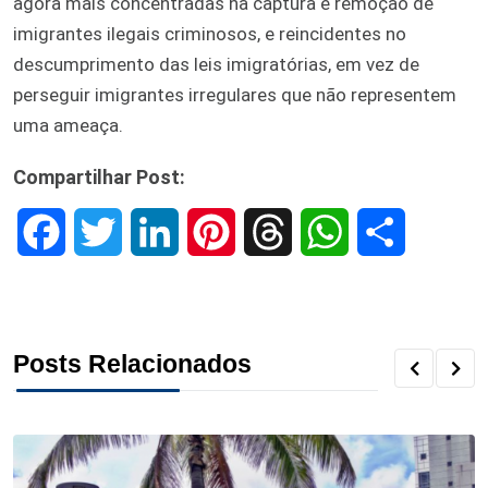
agora mais concentradas na captura e remoção de
imigrantes ilegais criminosos, e reincidentes no
descumprimento das leis imigratórias, em vez de
perseguir imigrantes irregulares que não representem
uma ameaça.
Compartilhar Post:
F
T
L
P
T
W
S
a
w
i
i
h
h
h
c
i
n
n
r
a
a
Posts Relacionados
e
t
k
t
e
t
r
b
t
e
e
a
s
e
o
e
d
r
d
A