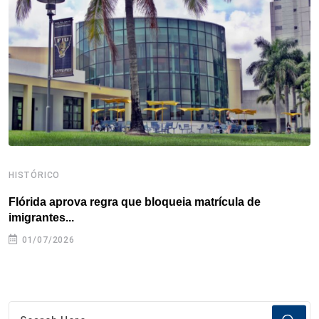
o
r
I
e
s
p
k
n
s
p
t
HISTÓRICO
H
Flórida aprova regra que bloqueia matrícula de
A
imigrantes...
01/07/2026