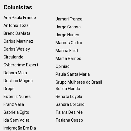
Colunistas
Ana Paula Franco
Jamari França
Antonio Tozzi
Jorge Grosso
Breno DaMata
Jorge Nunes
Carlos Martinez
Marcus Coltro
Carlos Wesley
Marina Elliot
Circulando
Marta Ramos
Cybercrime Expert
Opinião
Debora Maia
Paula Santa Maria
Destino Mágico
Grupo Mulheres do Brasil
Drops
Sul da Flórida
Esterliz Nunes
Renata Loyola
Franz Valla
Sandra Colicino
Gabriela Egito
Taiara Desirée
Ida Sem Volta
Tatiana Cesso
Imigração Em Dia