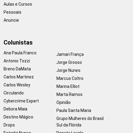
Aulas e Cursos
Pessoais
Anuncie
Colunistas
Ana Paula Franco
Jamari França
Antonio Tozzi
Jorge Grosso
Breno DaMata
Jorge Nunes
Carlos Martinez
Marcus Coltro
Carlos Wesley
Marina Elliot
Circulando
Marta Ramos
Cybercrime Expert
Opinião
Debora Maia
Paula Santa Maria
Destino Mágico
Grupo Mulheres do Brasil
Drops
Sul da Flórida
Esterliz Nunes
Renata Loyola