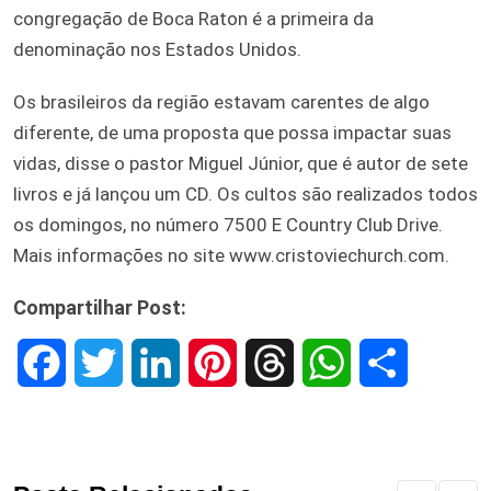
congregação de Boca Raton é a primeira da
denominação nos Estados Unidos.
Os brasileiros da região estavam carentes de algo
diferente, de uma proposta que possa impactar suas
vidas, disse o pastor Miguel Júnior, que é autor de sete
livros e já lançou um CD. Os cultos são realizados todos
os domingos, no número 7500 E Country Club Drive.
Mais informações no site www.cristoviechurch.com.
Compartilhar Post:
F
T
L
P
T
W
S
a
w
i
i
h
h
h
c
i
n
n
r
a
a