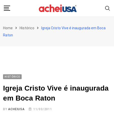
Skip
to
content
Home
Histórico
Igreja Cristo Vive é inaugurada em Boca
Raton
HISTÓRICO
Igreja Cristo Vive é inaugurada
em Boca Raton
BY
ACHEIUSA
11/03/2011