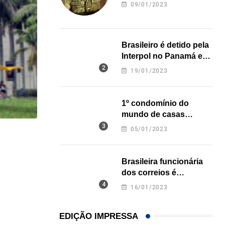
revela onde deixou o
09/01/2023
corpo
Brasileiro é detido pela
Interpol no Panamá e
pode pegar prisão
19/01/2023
perpétua nos EUA
1º condomínio do
mundo de casas
impressas em 3D é
05/01/2023
inaugurado no Texas
HISTÓRICO
Açaí é reconhecido oficialmente como fruto brasi
Brasileira funcionária
dos correios é
21/01/2026
assassinada a facadas
16/01/2023
na Califórnia
EDIÇÃO IMPRESSA