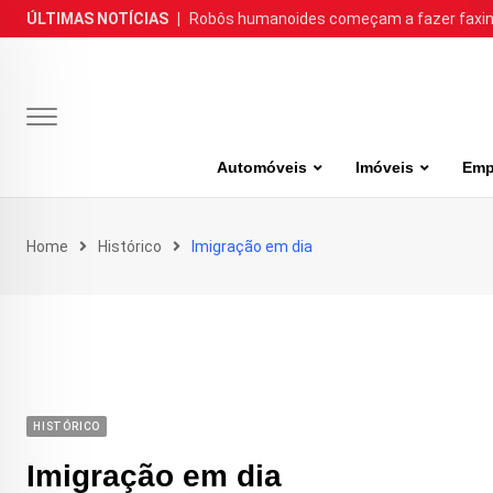
Skip
ÚLTIMAS NOTÍCIAS
|
Robôs humanoides começam a fazer faxina
to
content
Automóveis
Imóveis
Emp
Home
Histórico
Imigração em dia
HISTÓRICO
Imigração em dia