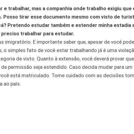
r e trabalhar, mas a companhia onde trabalho exigiu que e
 lá. Posso tirar esse documento mesmo com visto de turis
a cá? Pretendo estudar também e estender minha estadia 
 preciso trabalhar para estudar.
 imigratório. E importante saber que, apesar de você poder
, o simples fato de você estar trabalhando já é uma violaç
tegoria de visto. Quanto à extensão, você deverá provar qu
 de permissão seja estendido. Caso decida mudar para um v
e você está matriculado. Tome cuidado com as decisões to
a ao país.