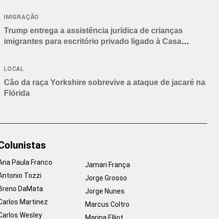
IMIGRAÇÃO
Trump entrega a assistência jurídica de crianças
imigrantes para escritório privado ligado à Casa
Branca
LOCAL
Cão da raça Yorkshire sobrevive a ataque de jacaré na
Flórida
Colunistas
Ana Paula Franco
Jamari França
Antonio Tozzi
Jorge Grosso
Breno DaMata
Jorge Nunes
Carlos Martinez
Marcus Coltro
Carlos Wesley
Marina Elliot