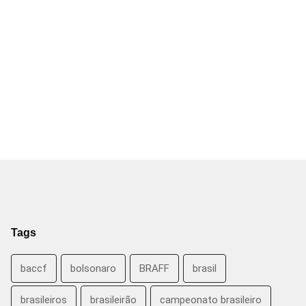
Tags
baccf
bolsonaro
BRAFF
brasil
brasileiros
brasileirão
campeonato brasileiro