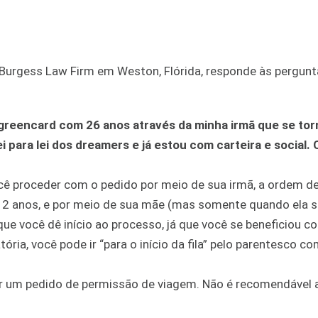
Burgess Law Firm em Weston, Flórida, responde às pergunt
 greencard com 26 anos através da minha irmã que se tor
 para lei dos dreamers e já estou com carteira e social.
cê proceder com o pedido por meio de sua irmã, a ordem d
 12 anos, e por meio de sua mãe (mas somente quando ela s
e você dê início ao processo, já que você se beneficiou c
ia, você pode ir “para o início da fila” pelo parentesco c
rar um pedido de permissão de viagem. Não é recomendável a