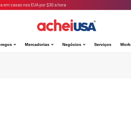
 em casas nos EUA por $30 a hora
regos
Mercadorias
Negócios
Serviços
Work