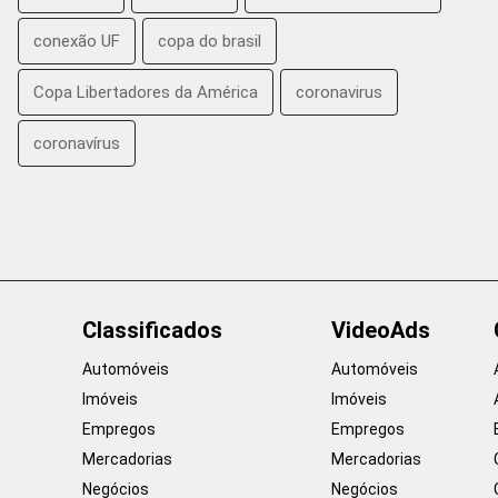
conexão UF
copa do brasil
Copa Libertadores da América
coronavirus
coronavírus
Classificados
VideoAds
Automóveis
Automóveis
Imóveis
Imóveis
Empregos
Empregos
Mercadorias
Mercadorias
Negócios
Negócios