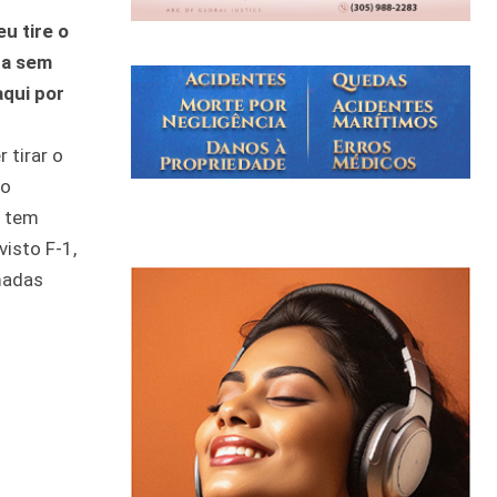
u tire o
ta sem
aqui por
 tirar o
ão
e tem
isto F-1,
madas