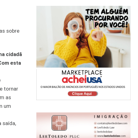
as sobre
na cidadã
 Com esta
e
e tornar
om as
om um
 saída,