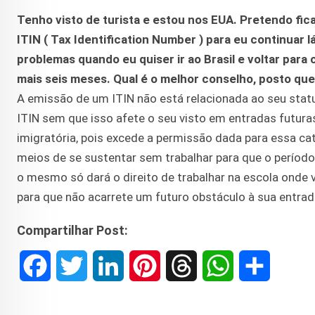
Tenho visto de turista e estou nos EUA. Pretendo fica
ITIN ( Tax Identification Number ) para eu continuar
problemas quando eu quiser ir ao Brasil e voltar par
mais seis meses. Qual é o melhor conselho, posto que
A emissão de um ITIN não está relacionada ao seu status
ITIN sem que isso afete o seu visto em entradas futuras
imigratória, pois excede a permissão dada para essa ca
meios de se sustentar sem trabalhar para que o período
o mesmo só dará o direito de trabalhar na escola ond
para que não acarrete um futuro obstáculo à sua entrad
Compartilhar Post:
F
T
L
P
T
W
S
a
w
i
i
h
h
h