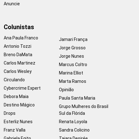
Anuncie
Colunistas
Ana Paula Franco
Jamari França
Antonio Tozzi
Jorge Grosso
Breno DaMata
Jorge Nunes
Carlos Martinez
Marcus Coltro
Carlos Wesley
Marina Elliot
Circulando
Marta Ramos
Cybercrime Expert
Opinião
Debora Maia
Paula Santa Maria
Destino Mágico
Grupo Mulheres do Brasil
Drops
Sul da Flórida
Esterliz Nunes
Renata Loyola
Franz Valla
Sandra Colicino
Gabriela Egito
Taiara Desirée