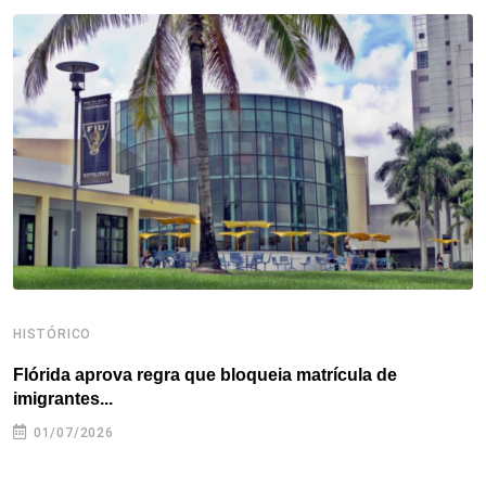
b
t
e
e
a
s
e
o
e
d
r
d
A
o
r
I
e
s
p
k
n
s
p
t
HISTÓRICO
H
Flórida aprova regra que bloqueia matrícula de
A
imigrantes...
01/07/2026