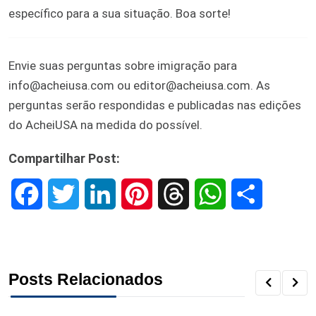
específico para a sua situação. Boa sorte!
Envie suas perguntas sobre imigração para
info@acheiusa.com ou editor@acheiusa.com. As
perguntas serão respondidas e publicadas nas edições
do AcheiUSA na medida do possível.
Compartilhar Post:
F
T
L
P
T
W
S
a
w
i
i
h
h
h
c
i
n
n
r
a
a
Posts Relacionados
e
t
k
t
e
t
r