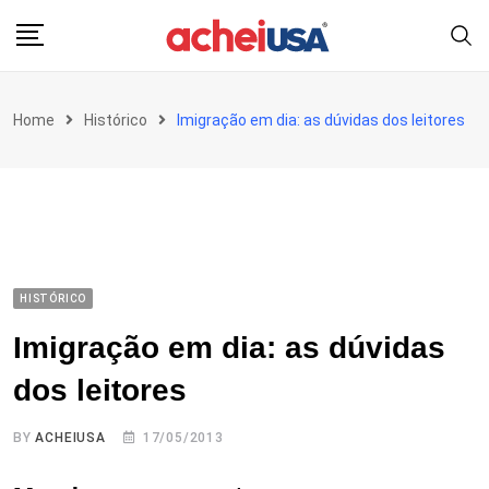
Skip
to
content
Home
Histórico
Imigração em dia: as dúvidas dos leitores
HISTÓRICO
Imigração em dia: as dúvidas
dos leitores
BY
ACHEIUSA
17/05/2013