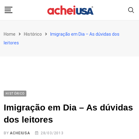
Skip
to
content
Home
Histórico
Imigração em Dia – As dúvidas dos
leitores
HISTÓRICO
Imigração em Dia – As dúvidas
dos leitores
BY
ACHEIUSA
28/03/2013