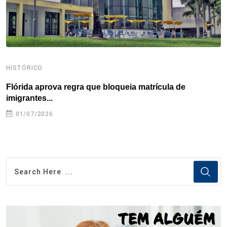
t
HISTÓRICO
H
Flórida aprova regra que bloqueia matrícula de
A
imigrantes...
01/07/2026