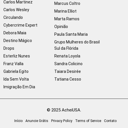
Carlos Martinez
Marcus Coltro
Carlos Wesley
Marina Elliot
Circulando
Marta Ramos
Cybercrime Expert
Opinião
Debora Maia
Paula Santa Maria
Destino Mágico
Grupo Mulheres do Brasil
Drops
Sul da Flórida
Esterliz Nunes
Renata Loyola
Franz Valla
Sandra Colicino
Gabriela Egito
Taiara Desirée
Ida Sem Volta
Tatiana Cesso
Imigração Em Dia
© 2025 AcheiUSA.
Início
Anuncie Grátis
Privacy Policy
Terms of Service
Contato