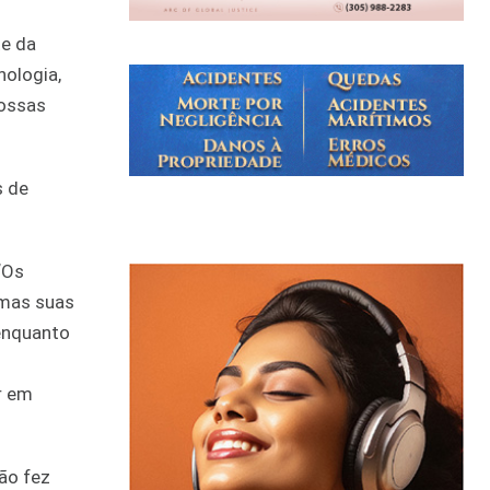
te da
nologia,
nossas
s de
“Os
 mas suas
enquanto
r em
ão fez