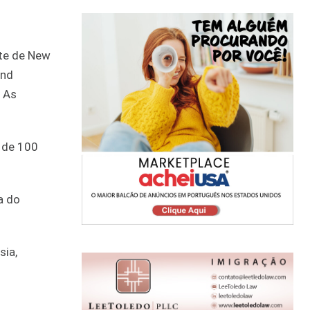
rte de New
and
. As
o de 100
a do
sia,