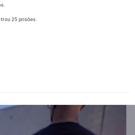
os.
strou 25 prisões.