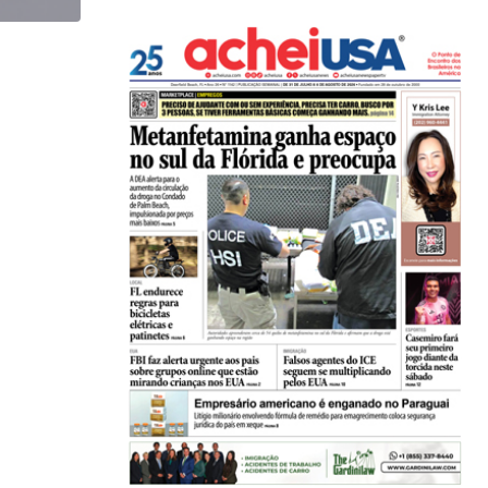
,
,
BRASIL
ESTADOS UNIDOS
Em medida inédita, EUA revogam visto de embaix
05/08/2026