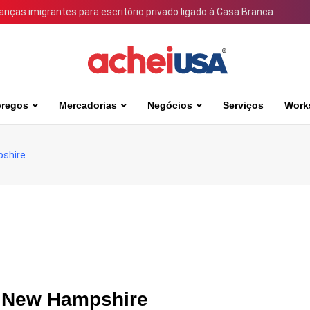
ianças imigrantes para escritório privado ligado à Casa Branca
regos
Mercadorias
Negócios
Serviços
Work
pshire
em New Hampshire