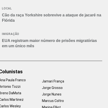
Branca
LOCAL
Cão da raça Yorkshire sobrevive a ataque de jacaré na
Flórida
IMIGRAÇÃO
EUA registram maior número de prisões migratórias
em um único mês
Colunistas
Ana Paula Franco
Jamari França
Antonio Tozzi
Jorge Grosso
Breno DaMata
Jorge Nunes
Carlos Martinez
Marcus Coltro
Carlos Wesley
Marina Elliot