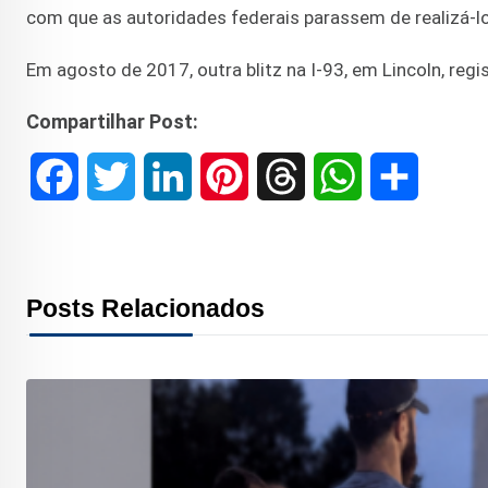
com que as autoridades federais parassem de realizá-l
Em agosto de 2017, outra blitz na I-93, em Lincoln, regi
Compartilhar Post:
F
T
L
P
T
W
S
a
w
i
i
h
h
h
c
i
n
n
r
a
a
Posts Relacionados
e
t
k
t
e
t
r
b
t
e
e
a
s
e
o
e
d
r
d
A
o
r
I
e
s
p