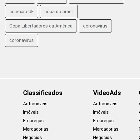
conexão UF
copa do brasil
Copa Libertadores da América
coronavirus
coronavírus
Classificados
VideoAds
Automóveis
Automóveis
Imóveis
Imóveis
Empregos
Empregos
Mercadorias
Mercadorias
Negócios
Negócios