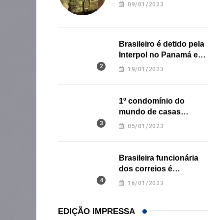
revela onde deixou o
09/01/2023
corpo
Brasileiro é detido pela
Interpol no Panamá e
pode pegar prisão
19/01/2023
perpétua nos EUA
1º condomínio do
mundo de casas
impressas em 3D é
05/01/2023
inaugurado no Texas
Brasileira funcionária
dos correios é
assassinada a facadas
16/01/2023
na Califórnia
EDIÇÃO IMPRESSA