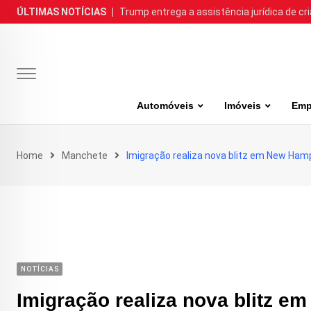
Skip
ÚLTIMAS NOTÍCIAS
|
Trump entrega a assistência jurídica de cr
to
content
Automóveis
Imóveis
Emp
Home
Manchete
Imigração realiza nova blitz em New Ham
NOTÍCIAS
Imigração realiza nova blitz 