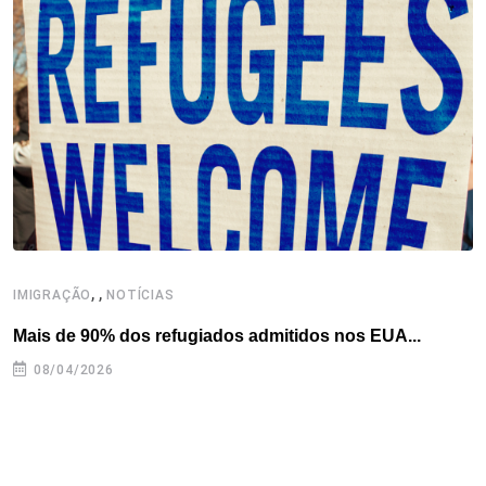
,
,
,
IMIGRAÇÃO
NOTÍCIAS
Mais de 90% dos refugiados admitidos nos EUA...
H
08/04/2026