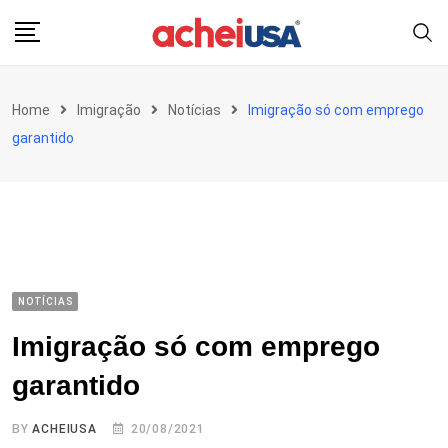
Skip
to
content
Home
Imigração
Notícias
Imigração só com emprego
garantido
NOTÍCIAS
Imigração só com emprego
garantido
BY
ACHEIUSA
20/08/2021