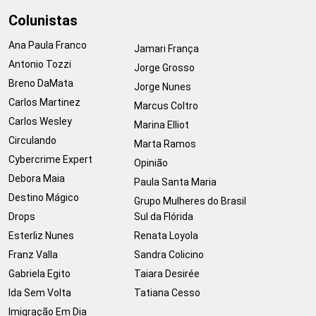
Colunistas
Ana Paula Franco
Jamari França
Antonio Tozzi
Jorge Grosso
Breno DaMata
Jorge Nunes
Carlos Martinez
Marcus Coltro
Carlos Wesley
Marina Elliot
Circulando
Marta Ramos
Cybercrime Expert
Opinião
Debora Maia
Paula Santa Maria
Destino Mágico
Grupo Mulheres do Brasil
Drops
Sul da Flórida
Esterliz Nunes
Renata Loyola
Franz Valla
Sandra Colicino
Gabriela Egito
Taiara Desirée
Ida Sem Volta
Tatiana Cesso
Imigração Em Dia