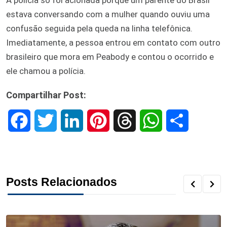
estava conversando com a mulher quando ouviu uma
confusão seguida pela queda na linha telefônica.
Imediatamente, a pessoa entrou em contato com outro
brasileiro que mora em Peabody e contou o ocorrido e
ele chamou a polícia.
Compartilhar Post:
F
T
L
P
T
W
S
a
w
i
i
h
h
h
c
i
n
n
r
a
a
Posts Relacionados
e
t
k
t
e
t
r
b
t
e
e
a
s
e