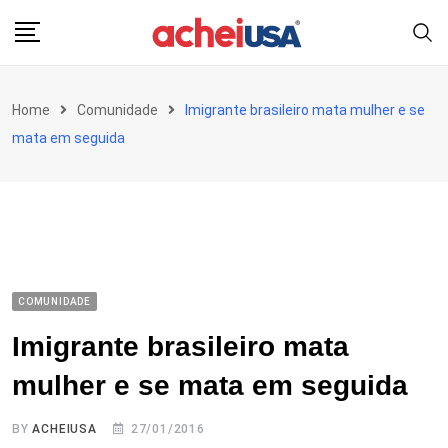
Skip
to
content
Home
Comunidade
Imigrante brasileiro mata mulher e se
mata em seguida
COMUNIDADE
Imigrante brasileiro mata
mulher e se mata em seguida
BY
ACHEIUSA
27/01/2016