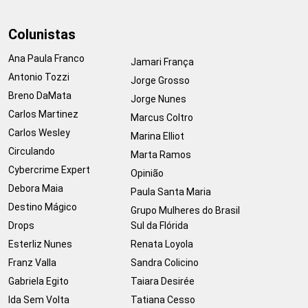
Colunistas
Ana Paula Franco
Jamari França
Antonio Tozzi
Jorge Grosso
Breno DaMata
Jorge Nunes
Carlos Martinez
Marcus Coltro
Carlos Wesley
Marina Elliot
Circulando
Marta Ramos
Cybercrime Expert
Opinião
Debora Maia
Paula Santa Maria
Destino Mágico
Grupo Mulheres do Brasil
Drops
Sul da Flórida
Esterliz Nunes
Renata Loyola
Franz Valla
Sandra Colicino
Gabriela Egito
Taiara Desirée
Ida Sem Volta
Tatiana Cesso