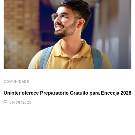
o
e
d
r
d
A
o
r
I
e
s
p
k
n
s
p
t
COMUNIDADE
B
Uninter oferece Preparatório Gratuito para Encceja 2026
E
e
06/08/2026