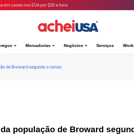
 em casas nos EUA por $30 a hora
regos
Mercadorias
Negócios
Serviços
Work
ção de Broward segundo o censo
 da população de Broward segun