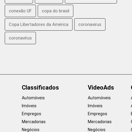
conexão UF
copa do brasil
Copa Libertadores da América
coronavirus
coronavírus
Classificados
VideoAds
Automóveis
Automóveis
Imóveis
Imóveis
Empregos
Empregos
Mercadorias
Mercadorias
Negócios
Negócios