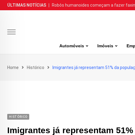
Skip
ÚLTIMAS NOTÍCIAS
|
Robôs humanoides começam a fazer faxina
to
content
Automóveis
Imóveis
Emp
Home
Histórico
Imigrantes já representam 51% da popula
HISTÓRICO
Imigrantes já representam 51%