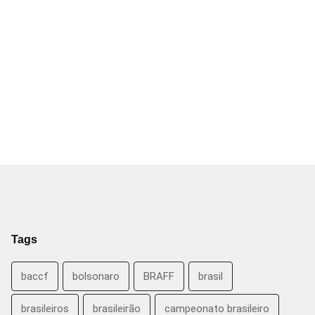
Tags
baccf
bolsonaro
BRAFF
brasil
brasileiros
brasileirão
campeonato brasileiro