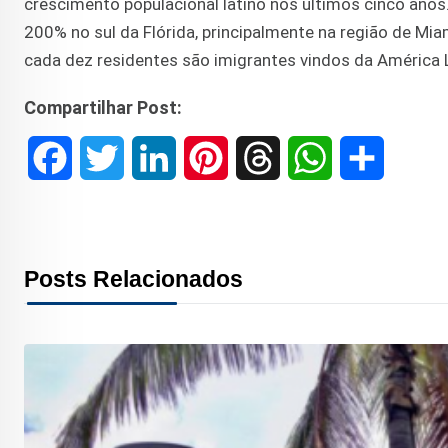
crescimento populacional latino nos últimos cinco anos.
200% no sul da Flórida, principalmente na região de Mia
cada dez residentes são imigrantes vindos da América La
Compartilhar Post:
F
T
L
P
T
W
S
a
w
i
i
h
h
h
c
i
n
n
r
a
a
Posts Relacionados
e
t
k
t
e
t
r
b
t
e
e
a
s
e
o
e
d
r
d
A
o
r
I
e
s
p