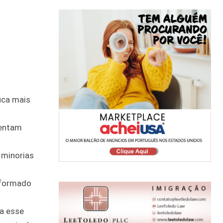
ica mais
sentam
 minorias
 formado
ra esse